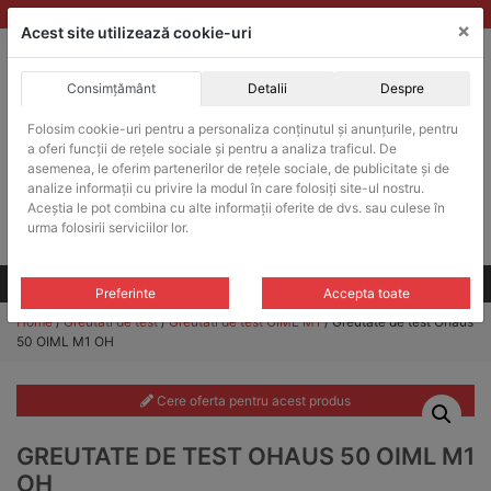
Skip
vanzari@balante-ohaus.ro
|
Infinitrade Romania
×
to
Acest site utilizează cookie-uri
content
Consimțământ
Detalii
Despre
ACHIZITII PUBLICE
Folosim cookie-uri pentru a personaliza conținutul și anunțurile, pentru
Produsele pot fi achizitionate si in sistemul SEAP / SICAP
a oferi funcții de rețele sociale și pentru a analiza traficul. De
Products
asemenea, le oferim partenerilor de rețele sociale, de publicitate și de
search
CAUTARE
analize informații cu privire la modul în care folosiți site-ul nostru.
Aceștia le pot combina cu alte informații oferite de dvs. sau culese în
urma folosirii serviciilor lor.
Cere-ne oferta!
Toate produsele
CONTACT
Preferinte
Accepta toate
Home
/
Greutati de test
/
Greutati de test OIML M1
/ Greutate de test Ohaus
50 OIML M1 OH
Cere oferta pentru acest produs
GREUTATE DE TEST OHAUS 50 OIML M1
OH