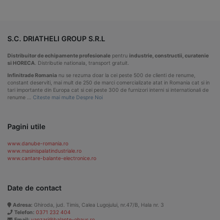
S.C. DRIATHELI GROUP S.R.L
Distribuitor de echipamente profesionale
pentru
industrie, constructii, curatenie
si HORECA
. Distributie nationala, transport gratuit.
Infinitrade Romania
nu se rezuma doar la cei peste 500 de clienti de renume,
constant deserviti, mai mult de 250 de marci comercializate atat in Romania cat si in
tari importante din Europa cat si cei peste 300 de furnizori interni si internationali de
renume …
Citeste mai multe Despre Noi
Pagini utile
www.danube-romania.ro
www.masinispalatindustriale.ro
www.cantare-balante-electronice.ro
Date de contact
Adresa:
Ghiroda, jud. Timis, Calea Lugojului, nr.47/B, Hala nr. 3
Telefon:
0371 232 404
Email:
vanzari@balante-ohaus.ro