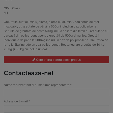
OIML Class
M1
Greutățile sunt aluminiu, alamă, alamă cu aluminiu sau seturi de oțel
inoxidabil, cu greutate de până la 500g, includ un caz policarbonat.
Seturile de greutate de peste 500g includ caseta din lemn cu articulație cu
carcasă din policarbonat pentru greutăți de 500g și mai jos. Greutăți
individuale de până la 500mg includ un caz de polipropilenă. Greutatea de
la 1g la 5kg include un caz policarbonat. Rectangulare greutăți de 10 kg,
20 kg și 50 kg nu includ un caz.
Cere oferta pentru acest produs
Contacteaza-ne!
Nume reprezentant si nume firma reprezentata *
Adresa de E-mail *