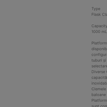
Type
Flask C
Capacit
1000 mL
Platform
disponib
configur
tuburi ș
selectar
Diverse 
capacită
inoxidab
Clemele 
baloane 
Platform
sunt con