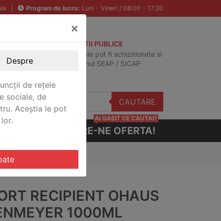
ia
|
Program de lucru:
Luni - Vineri / 08:00 - 17:30
×
ACHIZITII PUBLICE
Produsele pot fi achizitionate si
Despre
in sistemul SEAP / SICAP
uncții de rețele
e sociale, de
CAUTARE
stru. Aceștia le pot
AI GASIT CE CAUTAI?
lor.
CERE-NE OFERTA!
oate
ORT RECIPIENT OHAUS
ENMEYER 1000ML