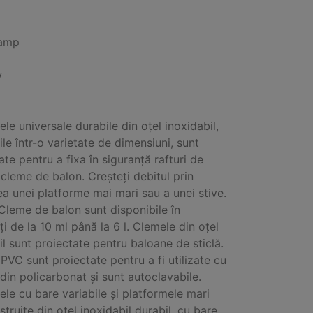
lamp
y
ele universale durabile din oțel inoxidabil,
ile într-o varietate de dimensiuni, sunt
ate pentru a fixa în siguranță rafturi de
i cleme de balon. Creșteți debitul prin
ea unei platforme mai mari sau a unei stive.
Cleme de balon sunt disponibile în
ți de la 10 ml până la 6 l. Clemele din oțel
il sunt proiectate pentru baloane de sticlă.
PVC sunt proiectate pentru a fi utilizate cu
din policarbonat și sunt autoclavabile.
ele cu bare variabile și platformele mari
struite din oțel inoxidabil durabil, cu bare