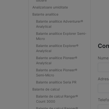
usoare
Analizatoare umiditate
Balante analitice
Balante analitice Adventurer®
Analytical
Balante analitice Explorer Semi-
Micro
Con
Balante analitice Explorer®
Analytical
Nume 
Balante analitice Pioneer®
Analytical
Balante analitice Pioneer®
Semi-Micro
Adres
Balante analitice Seria PR
Balante de calcul
Balante de calcul Ranger®
Telef
Count 3000
Balante de calcul Ranger®