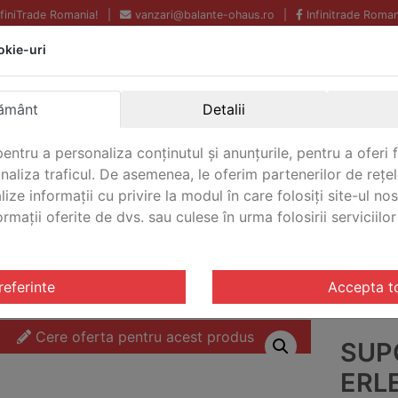
InfiniTrade Romania!
|
vanzari@balante-ohaus.ro
|
Infinitrade Roman
okie-uri
Echipamente profesionale
Livrare rapida.
pentru laborator.
Oriunde in Romania.
ământ
Detalii
Garantie Internationala.
entru a personaliza conținutul și anunțurile, pentru a oferi f
analiza traficul. De asemenea, le oferim partenerilor de rețel
lize informații cu privire la modul în care folosiți site-ul no
mații oferite de dvs. sau culese în urma folosirii serviciilor 
CONTACT
uport recipient Ohaus Erlenmeyer 1000mL
referinte
Accepta t
Cere oferta pentru acest produs
SUP
ERL