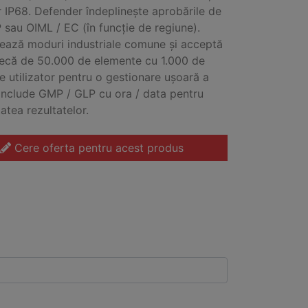
r IP68. Defender îndeplinește aprobările de
 sau OIML / EC (în funcție de regiune).
ează moduri industriale comune și acceptă
tecă de 50.000 de elemente cu 1.000 de
de utilizator pentru o gestionare ușoară a
 Include GMP / GLP cu ora / data pentru
tatea rezultatelor.
Cere oferta pentru acest produs