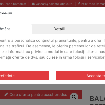
InfiniTrade Romania!
|
vanzari@balante-ohaus.ro
|
Infinitrade Roman
okie-uri
Echipamente profesionale
Livrare rapida.
pentru laborator.
Oriunde in Romania.
ământ
Detalii
Garantie Internationala.
entru a personaliza conținutul și anunțurile, pentru a oferi f
analiza traficul. De asemenea, le oferim partenerilor de rețel
lize informații cu privire la modul în care folosiți site-ul no
mații oferite de dvs. sau culese în urma folosirii serviciilor 
CONTACT
triale Defender® 5000 Washdown
/ Balanta industriala De
referinte
Accepta t
Cere oferta pentru acest produs
BAL