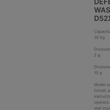
DEF
WAS
D52
Capacit
30 kg
Diviziun
2 g
Diviziun
10 g
Model uș
folosit, 
instrucț
operare.
oțel ino