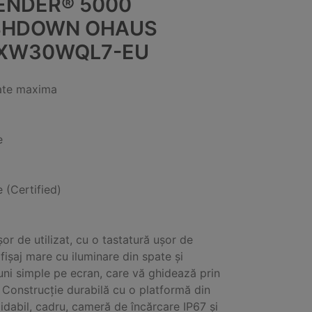
ENDER® 5000
HDOWN OHAUS
XW30WQL7-EU
ate maxima
e
e (Certified)
or de utilizat, cu o tastatură ușor de
afișaj mare cu iluminare din spate și
iuni simple pe ecran, care vă ghidează prin
 Construcție durabilă cu o platformă din
xidabil, cadru, cameră de încărcare IP67 și