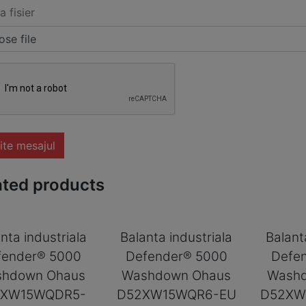
a fisier
se file
ite mesajul
ated products
nta industriala
Balanta industriala
Balant
fender® 5000
Defender® 5000
Defe
hdown Ohaus
Washdown Ohaus
Wash
2XW15WQDR5-
D52XW15WQR6-EU
D52XW