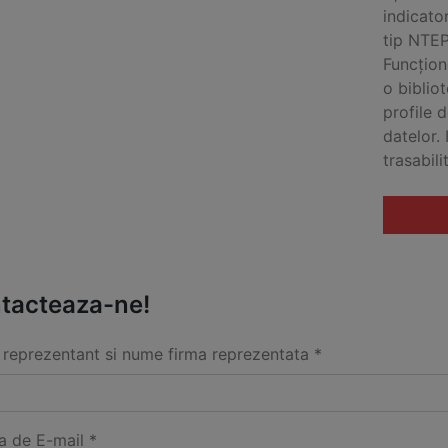
indicato
tip NTEP
Funcțion
o biblio
profile 
datelor.
trasabili
tacteaza-ne!
reprezentant si nume firma reprezentata *
a de E-mail *