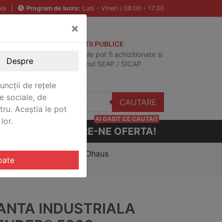
ia
|
Program de lucru:
Luni - Vineri / 08:00 - 17:30
×
ACHIZITII PUBLICE
Produsele pot fi achizitionate si
Despre
in sistemul SEAP / SICAP
uncții de rețele
e sociale, de
CAUTARE
stru. Aceștia le pot
AI GASIT CE CAUTAI?
lor.
CERE-NE OFERTA!
fender® 5000 Washdown Ohaus
oate
ANTA INDUSTRIALA