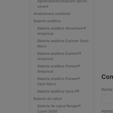
Agitatoare/incubatoare sarcini
usoare
Analizatoare umiditate
Balante analitice
Balante analitice Adventurer®
Analytical
Balante analitice Explorer Semi-
Micro
Balante analitice Explorer®
Analytical
Balante analitice Pioneer®
Analytical
Con
Balante analitice Pioneer®
Semi-Micro
Nume 
Balante analitice Seria PR
Balante de calcul
Balante de calcul Ranger®
Adres
Count 3000