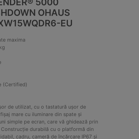
ENDER® 5000
HDOWN OHAUS
XW15WQDR6-EU
ate maxima
kg
e
e (Certified)
or de utilizat, cu o tastatură ușor de
afișaj mare cu iluminare din spate și
iuni simple pe ecran, care vă ghidează prin
 Construcție durabilă cu o platformă din
xidabil, cadru, cameră de încărcare IP67 și