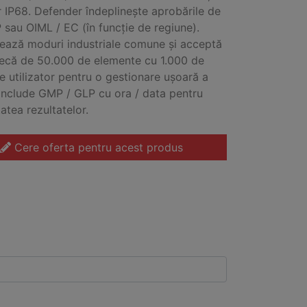
r IP68. Defender îndeplinește aprobările de
 sau OIML / EC (în funcție de regiune).
ează moduri industriale comune și acceptă
tecă de 50.000 de elemente cu 1.000 de
de utilizator pentru o gestionare ușoară a
 Include GMP / GLP cu ora / data pentru
tatea rezultatelor.
Cere oferta pentru acest produs