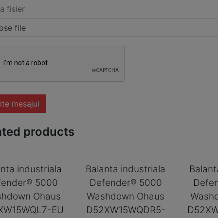
a fisier
se file
ite mesajul
ated products
nta industriala
Balanta industriala
Balant
fender® 5000
Defender® 5000
Defe
hdown Ohaus
Washdown Ohaus
Wash
XW15WQL7-EU
D52XW15WQDR5-
D52XW