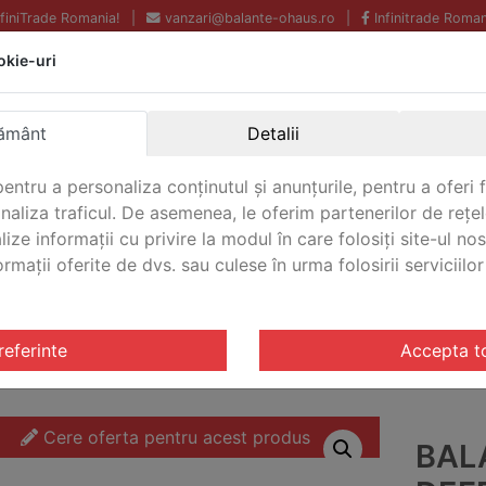
InfiniTrade Romania!
|
vanzari@balante-ohaus.ro
|
Infinitrade Roman
okie-uri
Echipamente profesionale
Livrare rapida.
pentru laborator.
Oriunde in Romania.
ământ
Detalii
Garantie Internationala.
entru a personaliza conținutul și anunțurile, pentru a oferi f
analiza traficul. De asemenea, le oferim partenerilor de rețel
lize informații cu privire la modul în care folosiți site-ul no
mații oferite de dvs. sau culese în urma folosirii serviciilor 
CONTACT
triale Defender® 5000 Washdown
/ Balanta industriala De
referinte
Accepta t
Cere oferta pentru acest produs
BAL