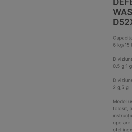
DEF
WAS
D52
Capacit
6 kg/15 
Diviziun
0.5 g;1 g
Diviziun
2 g;5 g
Model uș
folosit, 
instrucț
operare.
oțel ino