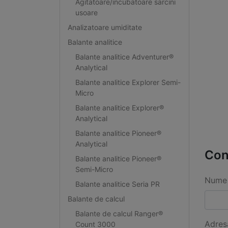
Agitatoare/incubatoare sarcini
usoare
Analizatoare umiditate
Balante analitice
Balante analitice Adventurer®
Analytical
Balante analitice Explorer Semi-
Micro
Balante analitice Explorer®
Analytical
Balante analitice Pioneer®
Analytical
Con
Balante analitice Pioneer®
Semi-Micro
Nume 
Balante analitice Seria PR
Balante de calcul
Balante de calcul Ranger®
Adres
Count 3000