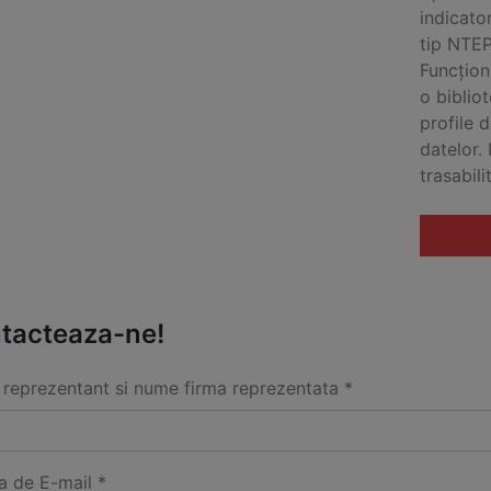
indicato
tip NTEP
Funcțion
o biblio
profile 
datelor.
trasabili
tacteaza-ne!
reprezentant si nume firma reprezentata *
a de E-mail *