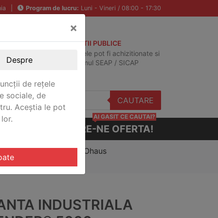
ia
|
Program de lucru:
Luni - Vineri / 08:00 - 17:30
×
ACHIZITII PUBLICE
Produsele pot fi achizitionate si
Despre
in sistemul SEAP / SICAP
uncții de rețele
e sociale, de
CAUTARE
stru. Aceștia le pot
AI GASIT CE CAUTAI?
lor.
CERE-NE OFERTA!
fender® 5000 Washdown Ohaus
oate
ANTA INDUSTRIALA