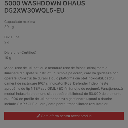
5000 WASHDOWN OHAUS
D52XW30WQL5-EU
Capacitate maxima
30 kg
Diviziune
2 g
Diviziune (Certified)
10 g
Model ușor de utilizat, cu o tastatură ușor de folosit, afișaj mare cu
iluminare din spate și instrucțiuni simple pe ecran, care vă ghidează prin
operare. Construcție durabilă cu o platformă din oțel inoxidabil, cadru,
cameră de încărcare IP67 și indicator IP68. Defender îndeplinește
aprobările de tip NTEP sau OIML / EC (în funcție de regiune). Funcționează
moduri industriale comune și acceptă o bibliotecă de 50.000 de elemente
cu 1.000 de profile de utilizator pentru o gestionare ușoară a datelor.
Include GMP / GLP cu ora / data pentru trasabilitatea rezultatelor.
Cere oferta pentru acest produs