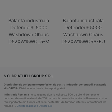
Balanta industriala
Balanta industriala
Defender® 5000
Defender® 5000
Washdown Ohaus
Washdown Ohaus
D52XW15WQL5-M
D52XW15WQR6-EU
S.C. DRIATHELI GROUP S.R.L
Distribuitor de echipamente profesionale
pentru
industrie, constructii, curatenie
si HORECA
. Distributie nationala, transport gratuit.
Infinitrade Romania
nu se rezuma doar la cei peste 500 de clienti de renume,
constant deserviti, mai mult de 250 de marci comercializate atat in Romania cat si in
tari importante din Europa cat si cei peste 300 de furnizori interni si internationali de
renume …
Citeste mai multe Despre Noi