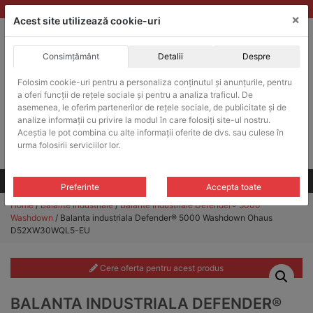
Skip
vanzari@balante-ohaus.ro
|
Infinitrade Romania
×
to
Acest site utilizează cookie-uri
content
Consimțământ
Detalii
Despre
ACHIZITII PUBLICE
Folosim cookie-uri pentru a personaliza conținutul și anunțurile, pentru
Produsele pot fi achizitionate si in sistemul SEAP / SICAP
a oferi funcții de rețele sociale și pentru a analiza traficul. De
Products
asemenea, le oferim partenerilor de rețele sociale, de publicitate și de
search
CAUTARE
analize informații cu privire la modul în care folosiți site-ul nostru.
Aceștia le pot combina cu alte informații oferite de dvs. sau culese în
urma folosirii serviciilor lor.
Cere-ne oferta!
Toate produsele
CONTACT
Preferinte
Accepta toate
Home
/
Balante industriale
/
Balante industriale Defender® 5000
Washdown
/ Balanta industriala Defender® 5000 Washdown Ohaus
D52XW30WQL5-EU
Cere oferta pentru acest produs
BALANTA INDUSTRIALA DEFENDER®