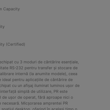
 Capacity
ity
ity (Certified)
echipat cu 3 moduri de cântărire esențiale,
itate RS-232 pentru transfer și stocare de
calibrare internă (la anumite modele), ceea
e ideal pentru aplicațiile de cântărire de
Echipat cu un afișaj iluminat luminos ușor de
o interfață simplă de utilizare, PR este
il de ușor de operat, fără aproape nici o
e necesară. Micșorarea amprentei PR
 spațiul desktop, oferind în același timp o