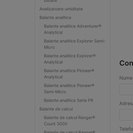
usoare
Analizatoare umiditate
Balante analitice
Balante analitice Adventurer®
Analytical
Balante analitice Explorer Semi-
Micro
Balante analitice Explorer®
Con
Analytical
Balante analitice Pioneer®
Analytical
Nume 
Balante analitice Pioneer®
Semi-Micro
Balante analitice Seria PR
Adres
Balante de calcul
Balante de calcul Ranger®
Count 3000
Telef
Balante de calcul Ranger®