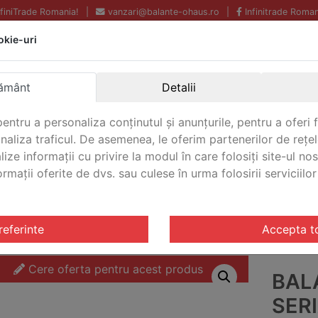
InfiniTrade Romania!
|
vanzari@balante-ohaus.ro
|
Infinitrade Roman
okie-uri
Echipamente profesionale
Livrare rapida.
pentru laborator.
Oriunde in Romania.
ământ
Detalii
Garantie Internationala.
entru a personaliza conținutul și anunțurile, pentru a oferi f
analiza traficul. De asemenea, le oferim partenerilor de rețel
lize informații cu privire la modul în care folosiți site-ul no
mații oferite de dvs. sau culese în urma folosirii serviciilor 
CONTACT
cizie Seria PR
/ Balanta de precizie Seria PR Ohaus PR420
referinte
Accepta t
Cere oferta pentru acest produs
BAL
SER