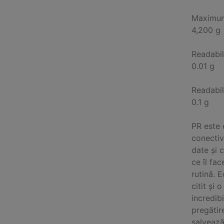
Maximum
4,200 g
Readabil
0.01 g
Readabil
0.1 g
PR este 
conectiv
date și 
ce îl fac
rutină. 
citit și 
incredib
pregătir
salvează