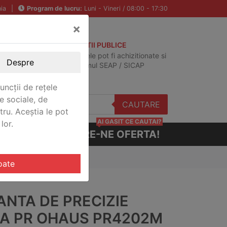
ia
|
Program de lucru:
Luni - Vineri / 08:00 - 17:30
×
ACHIZITII PUBLICE
Produsele pot fi achizitionate si
Despre
in sistemul SEAP / SICAP
uncții de rețele
e sociale, de
CAUTARE
stru. Aceștia le pot
AI GASIT CE CAUTAI?
lor.
CERE-NE OFERTA!
2M
oate
ANTA DE PRECIZIE
IA PR OHAUS PR4202M