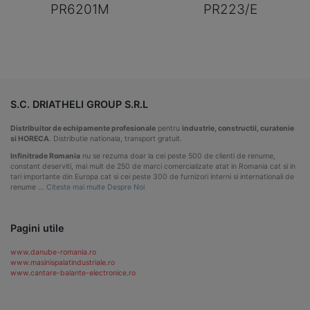
PR6201M
PR223/E
S.C. DRIATHELI GROUP S.R.L
Distribuitor de echipamente profesionale
pentru
industrie, constructii, curatenie
si HORECA
. Distributie nationala, transport gratuit.
Infinitrade Romania
nu se rezuma doar la cei peste 500 de clienti de renume,
constant deserviti, mai mult de 250 de marci comercializate atat in Romania cat si in
tari importante din Europa cat si cei peste 300 de furnizori interni si internationali de
renume …
Citeste mai multe Despre Noi
Pagini utile
www.danube-romania.ro
www.masinispalatindustriale.ro
www.cantare-balante-electronice.ro