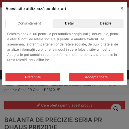
Skip
vanzari@balante-ohaus.ro
|
Infinitrade Romania
×
to
Acest site utilizează cookie-uri
content
Consimțământ
Detalii
Despre
ACHIZITII PUBLICE
Folosim cookie-uri pentru a personaliza conținutul și anunțurile, pentru
Produsele pot fi achizitionate si in sistemul SEAP / SICAP
a oferi funcții de rețele sociale și pentru a analiza traficul. De
Products
asemenea, le oferim partenerilor de rețele sociale, de publicitate și de
search
CAUTARE
analize informații cu privire la modul în care folosiți site-ul nostru.
Aceștia le pot combina cu alte informații oferite de dvs. sau culese în
urma folosirii serviciilor lor.
Cere-ne oferta!
Toate produsele
CONTACT
Preferinte
Accepta toate
Home
/
Balante de precizie
/
Balante de precizie Seria PR
/ Balanta de
precizie Seria PR Ohaus PR6201/E
Cere oferta pentru acest produs
BALANTA DE PRECIZIE SERIA PR
OHAUS PR6201/E