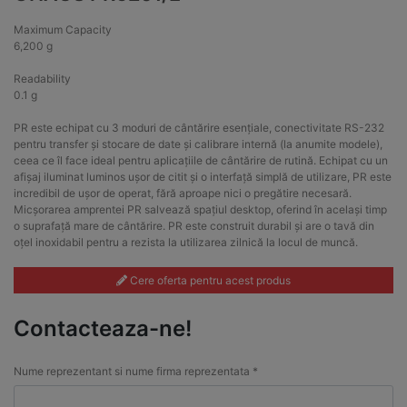
Maximum Capacity
6,200 g
Readability
0.1 g
PR este echipat cu 3 moduri de cântărire esențiale, conectivitate RS-232
pentru transfer și stocare de date și calibrare internă (la anumite modele),
ceea ce îl face ideal pentru aplicațiile de cântărire de rutină. Echipat cu un
afișaj iluminat luminos ușor de citit și o interfață simplă de utilizare, PR este
incredibil de ușor de operat, fără aproape nici o pregătire necesară.
Micșorarea amprentei PR salvează spațiul desktop, oferind în același timp
o suprafață mare de cântărire. PR este construit durabil și are o tavă din
oțel inoxidabil pentru a rezista la utilizarea zilnică la locul de muncă.
Cere oferta pentru acest produs
Contacteaza-ne!
Nume reprezentant si nume firma reprezentata *