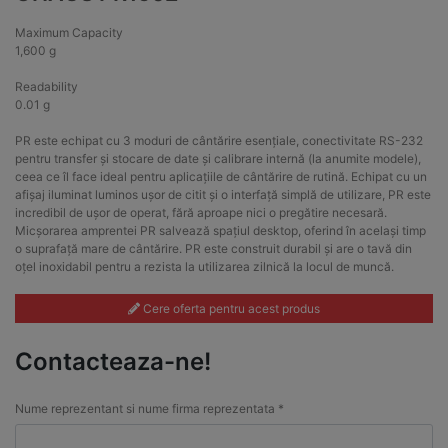
Maximum Capacity
1,600 g
Readability
0.01 g
PR este echipat cu 3 moduri de cântărire esențiale, conectivitate RS-232
pentru transfer și stocare de date și calibrare internă (la anumite modele),
ceea ce îl face ideal pentru aplicațiile de cântărire de rutină. Echipat cu un
afișaj iluminat luminos ușor de citit și o interfață simplă de utilizare, PR este
incredibil de ușor de operat, fără aproape nici o pregătire necesară.
Micșorarea amprentei PR salvează spațiul desktop, oferind în același timp
o suprafață mare de cântărire. PR este construit durabil și are o tavă din
oțel inoxidabil pentru a rezista la utilizarea zilnică la locul de muncă.
Cere oferta pentru acest produs
Contacteaza-ne!
Nume reprezentant si nume firma reprezentata *