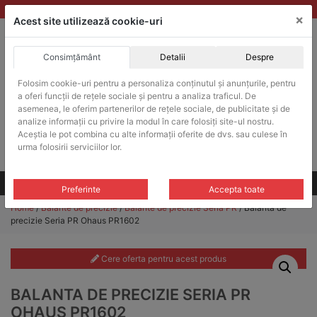
Skip
vanzari@balante-ohaus.ro
|
Infinitrade Romania
×
to
Acest site utilizează cookie-uri
content
Consimțământ
Detalii
Despre
ACHIZITII PUBLICE
Folosim cookie-uri pentru a personaliza conținutul și anunțurile, pentru
Produsele pot fi achizitionate si in sistemul SEAP / SICAP
a oferi funcții de rețele sociale și pentru a analiza traficul. De
Products
asemenea, le oferim partenerilor de rețele sociale, de publicitate și de
search
CAUTARE
analize informații cu privire la modul în care folosiți site-ul nostru.
Aceștia le pot combina cu alte informații oferite de dvs. sau culese în
urma folosirii serviciilor lor.
Cere-ne oferta!
Toate produsele
CONTACT
Preferinte
Accepta toate
Home
/
Balante de precizie
/
Balante de precizie Seria PR
/ Balanta de
precizie Seria PR Ohaus PR1602
Cere oferta pentru acest produs
BALANTA DE PRECIZIE SERIA PR
OHAUS PR1602