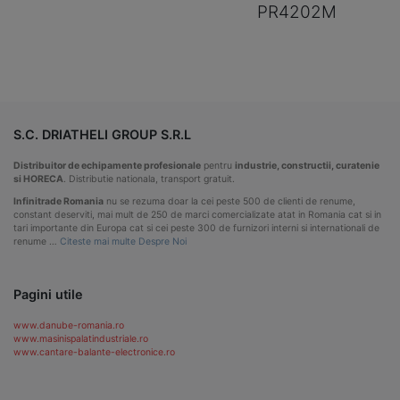
PR4202M
S.C. DRIATHELI GROUP S.R.L
Distribuitor de echipamente profesionale
pentru
industrie, constructii, curatenie
si HORECA
. Distributie nationala, transport gratuit.
Infinitrade Romania
nu se rezuma doar la cei peste 500 de clienti de renume,
constant deserviti, mai mult de 250 de marci comercializate atat in Romania cat si in
tari importante din Europa cat si cei peste 300 de furnizori interni si internationali de
renume …
Citeste mai multe Despre Noi
Pagini utile
www.danube-romania.ro
www.masinispalatindustriale.ro
www.cantare-balante-electronice.ro