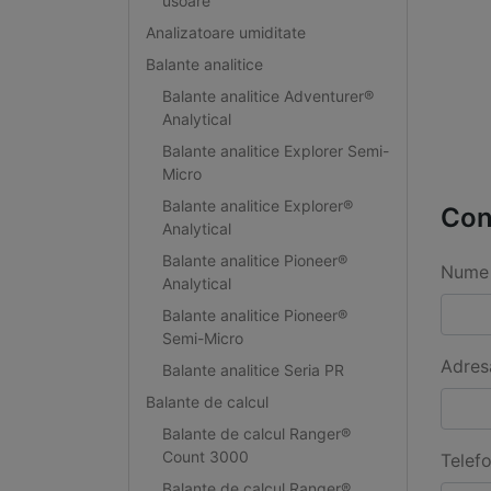
usoare
Analizatoare umiditate
Balante analitice
Balante analitice Adventurer®
Analytical
Balante analitice Explorer Semi-
Micro
Balante analitice Explorer®
Con
Analytical
Balante analitice Pioneer®
Nume 
Analytical
Balante analitice Pioneer®
Semi-Micro
Adres
Balante analitice Seria PR
Balante de calcul
Balante de calcul Ranger®
Count 3000
Telef
Balante de calcul Ranger®