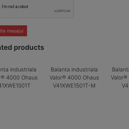
ite mesajul
ated products
nta industriala
Balanta industriala
Balant
r® 4000 Ohaus
Valor® 4000 Ohaus
Valor®
41XWE1501T
V41XWE1501T-M
V4