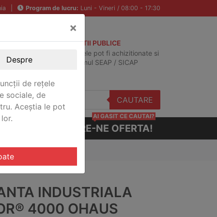
ia
|
Program de lucru:
Luni - Vineri / 08:00 - 17:30
×
ACHIZITII PUBLICE
Produsele pot fi achizitionate si
Despre
in sistemul SEAP / SICAP
uncții de rețele
e sociale, de
CAUTARE
stru. Aceștia le pot
AI GASIT CE CAUTAI?
lor.
CERE-NE OFERTA!
 V41PWE15T
oate
ANTA INDUSTRIALA
OR® 4000 OHAUS