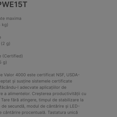
PWE15T
ate maxima
5 kg)
e
 (2 g)
e (Certified)
5 g)
e Valor 4000 este certificat NSF, USDA-
ptat și susține sistemele certificate
ăcându-l adecvate aplicațiilor de
e a alimentelor. Creșterea productivității cu
 Tare fără atingere, timpul de stabilizare la
 de secundă, modul de cântărire și LED-
 cântărire procentuală. Tastatura unică