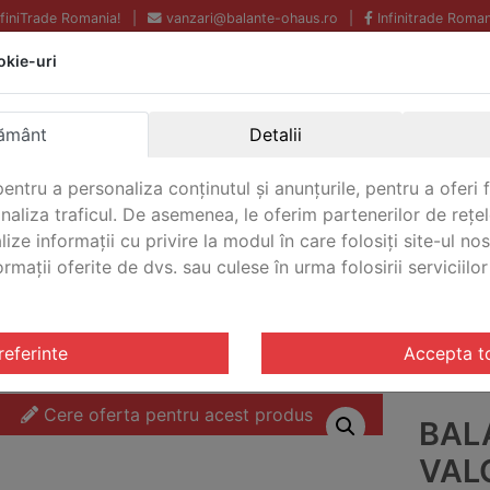
InfiniTrade Romania!
|
vanzari@balante-ohaus.ro
|
Infinitrade Roman
okie-uri
Echipamente profesionale
Livrare rapida.
pentru laborator.
Oriunde in Romania.
ământ
Detalii
Garantie Internationala.
entru a personaliza conținutul și anunțurile, pentru a oferi f
analiza traficul. De asemenea, le oferim partenerilor de rețel
lize informații cu privire la modul în care folosiți site-ul no
mații oferite de dvs. sau culese în urma folosirii serviciilor 
CONTACT
riale Valor® 4000
/ Balanta industriala Valor® 4000 Ohaus
referinte
Accepta t
Cere oferta pentru acest produs
BAL
VAL