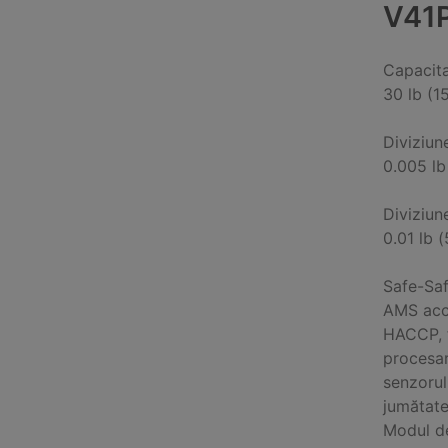
V41
Capacit
30 lb (1
Diviziun
0.005 lb
Diviziun
0.01 lb (
Safe-Saf
AMS acce
HACCP, f
procesar
senzorul
jumătate
Modul de