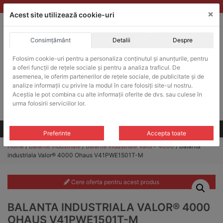
Skip
vanzari@balante-ohaus.ro
|
Infinitrade Romania
×
to
Acest site utilizează cookie-uri
content
Consimțământ
Detalii
Despre
ACHIZITII PUBLICE
Folosim cookie-uri pentru a personaliza conținutul și anunțurile, pentru
Produsele pot fi achizitionate si in sistemul SEAP / SICAP
a oferi funcții de rețele sociale și pentru a analiza traficul. De
Products
asemenea, le oferim partenerilor de rețele sociale, de publicitate și de
search
CAUTARE
analize informații cu privire la modul în care folosiți site-ul nostru.
Aceștia le pot combina cu alte informații oferite de dvs. sau culese în
urma folosirii serviciilor lor.
Cere-ne oferta!
Toate produsele
CONTACT
Preferinte
Accepta toate
Home
/
Balante industriale
/
Balante industriale Valor® 4000
/ Balanta
industriala Valor® 4000 Ohaus V41PWE1501T-M
Cere oferta pentru acest produs
BALANTA INDUSTRIALA VALOR® 4000
OHAUS V41PWE1501T-M