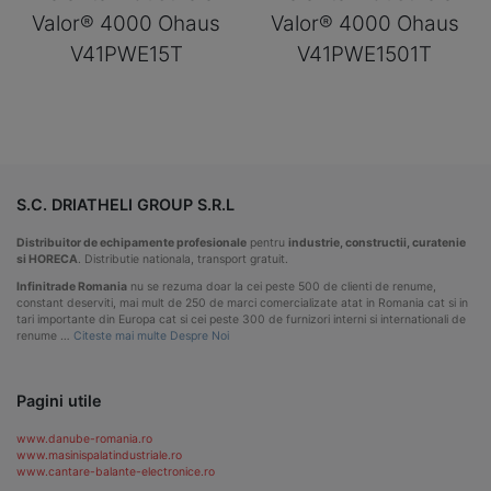
Valor® 4000 Ohaus
Valor® 4000 Ohaus
V41PWE15T
V41PWE1501T
S.C. DRIATHELI GROUP S.R.L
Distribuitor de echipamente profesionale
pentru
industrie, constructii, curatenie
si HORECA
. Distributie nationala, transport gratuit.
Infinitrade Romania
nu se rezuma doar la cei peste 500 de clienti de renume,
constant deserviti, mai mult de 250 de marci comercializate atat in Romania cat si in
tari importante din Europa cat si cei peste 300 de furnizori interni si internationali de
renume …
Citeste mai multe Despre Noi
Pagini utile
www.danube-romania.ro
www.masinispalatindustriale.ro
www.cantare-balante-electronice.ro