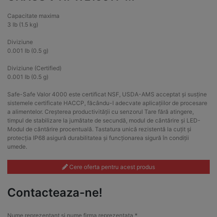
Capacitate maxima
3 lb (1.5 kg)
Diviziune
0.001 lb (0.5 g)
Diviziune (Certified)
0.001 lb (0.5 g)
Safe-Safe Valor 4000 este certificat NSF, USDA-AMS acceptat și susține
sistemele certificate HACCP, făcându-l adecvate aplicațiilor de procesare
a alimentelor. Creșterea productivității cu senzorul Tare fără atingere,
timpul de stabilizare la jumătate de secundă, modul de cântărire și LED-
Modul de cântărire procentuală. Tastatura unică rezistentă la cuțit și
protecția IP68 asigură durabilitatea și funcționarea sigură în condiții
umede.
Cere oferta pentru acest produs
Contacteaza-ne!
Nume reprezentant si nume firma reprezentata *