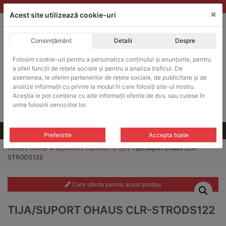
Skip
vanzari@balante-ohaus.ro
|
Infinitrade Romania
×
to
Acest site utilizează cookie-uri
content
Consimțământ
Detalii
Despre
ACHIZITII PUBLICE
Folosim cookie-uri pentru a personaliza conținutul și anunțurile, pentru
Produsele pot fi achizitionate si in sistemul SEAP / SICAP
a oferi funcții de rețele sociale și pentru a analiza traficul. De
Products
asemenea, le oferim partenerilor de rețele sociale, de publicitate și de
search
CAUTARE
analize informații cu privire la modul în care folosiți site-ul nostru.
Aceștia le pot combina cu alte informații oferite de dvs. sau culese în
urma folosirii serviciilor lor.
Cere-ne oferta!
Toate produsele
CONTACT
Preferinte
Accepta toate
Home
/
Cleme si suporturi
/
Suporturi si tije
/ Tija/Suport Ohaus CLR-
STRODS122
Cere oferta pentru acest produs
TIJA/SUPORT OHAUS CLR-STRODS122