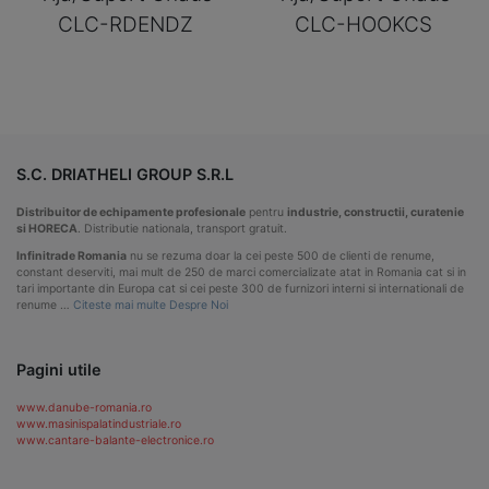
CLC-RDENDZ
CLC-HOOKCS
S.C. DRIATHELI GROUP S.R.L
Distribuitor de echipamente profesionale
pentru
industrie, constructii, curatenie
si HORECA
. Distributie nationala, transport gratuit.
Infinitrade Romania
nu se rezuma doar la cei peste 500 de clienti de renume,
constant deserviti, mai mult de 250 de marci comercializate atat in Romania cat si in
tari importante din Europa cat si cei peste 300 de furnizori interni si internationali de
renume …
Citeste mai multe Despre Noi
Pagini utile
www.danube-romania.ro
www.masinispalatindustriale.ro
www.cantare-balante-electronice.ro