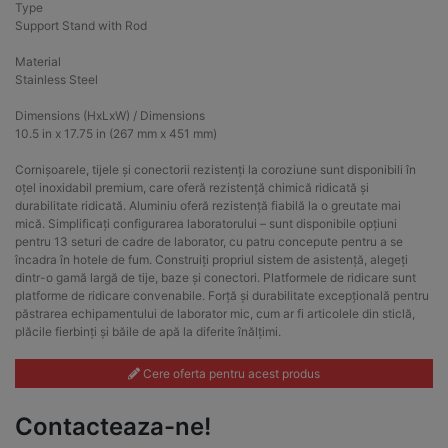
Type
Support Stand with Rod
Material
Stainless Steel
Dimensions (HxLxW) / Dimensions
10.5 in x 17.75 in (267 mm x 451 mm)
Cornișoarele, tijele și conectorii rezistenți la coroziune sunt disponibili în
oțel inoxidabil premium, care oferă rezistență chimică ridicată și
durabilitate ridicată. Aluminiu oferă rezistență fiabilă la o greutate mai
mică. Simplificați configurarea laboratorului – sunt disponibile opțiuni
pentru 13 seturi de cadre de laborator, cu patru concepute pentru a se
încadra în hotele de fum. Construiți propriul sistem de asistență, alegeți
dintr-o gamă largă de tije, baze și conectori. Platformele de ridicare sunt
platforme de ridicare convenabile. Forță și durabilitate excepțională pentru
păstrarea echipamentului de laborator mic, cum ar fi articolele din sticlă,
plăcile fierbinți și băile de apă la diferite înălțimi.
Cere oferta pentru acest produs
Contacteaza-ne!