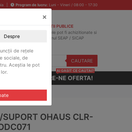
ia
|
Program de lucru:
Luni - Vineri / 08:00 - 17:30
×
ACHIZITII PUBLICE
Produsele pot fi achizitionate si
Despre
in sistemul SEAP / SICAP
uncții de rețele
e sociale, de
CAUTARE
stru. Aceștia le pot
AI GASIT CE CAUTAI?
lor.
CERE-NE OFERTA!
oate
A/SUPORT OHAUS CLR-
ODC071