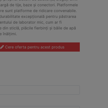
argă de tije, baze și conectori. Platformele
are sunt platforme de ridicare convenabile.
 durabilitate excepțională pentru păstrarea
ntului de laborator mic, cum ar fi
e din sticlă, plăcile fierbinți și băile de apă
e înălțimi.
Cere oferta pentru acest produs