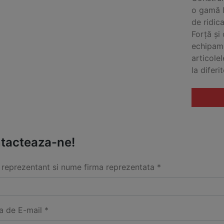
o gamă l
de ridic
Forță și
echipame
articolel
la diferit
tacteaza-ne!
reprezentant si nume firma reprezentata *
a de E-mail *