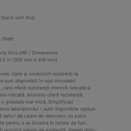
 Stand with Rod
s Steel
ons (HxLxW) / Dimensions
16.5 in (305 mm x 419 mm)
ele, tijele și conectorii rezistenți la
 sunt disponibili în oțel inoxidabil
 care oferă rezistență chimică ridicată și
ate ridicată. Aluminiu oferă rezistență
a o greutate mai mică. Simplificați
area laboratorului – sunt disponibile opțiuni
3 seturi de cadre de laborator, cu patru
e pentru a se încadra în hotele de fum.
i propriul sistem de asistență, alegeți dintr-