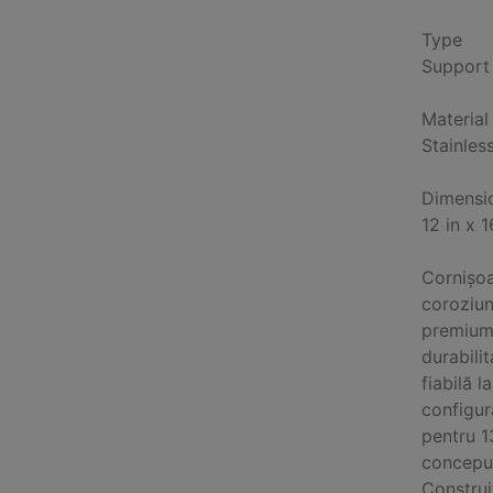
Type
Support
Material
Stainles
Dimensi
12 in x 
Cornișoar
coroziune
premium,
durabilit
fiabilă l
configur
pentru 1
conceput
Construiț