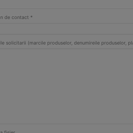
on de contact *
ile solicitarii (marcile produselor, denumireile produselor, pl
a fisier