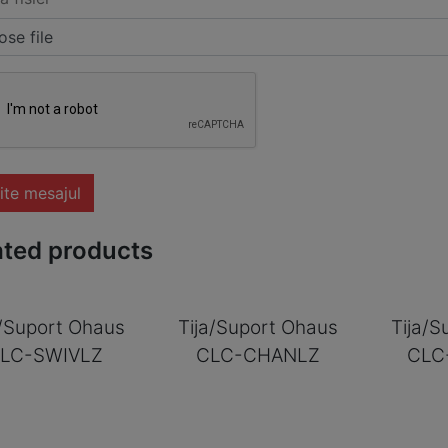
se file
ite mesajul
ated products
a/Suport Ohaus
Tija/Suport Ohaus
Tija/S
LC-SWIVLZ
CLC-CHANLZ
CLC