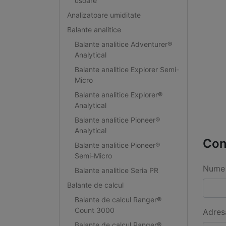
usoare
Analizatoare umiditate
Balante analitice
Balante analitice Adventurer®
Analytical
Balante analitice Explorer Semi-
Micro
Balante analitice Explorer®
Analytical
Balante analitice Pioneer®
Analytical
Con
Balante analitice Pioneer®
Semi-Micro
Nume 
Balante analitice Seria PR
Balante de calcul
Balante de calcul Ranger®
Count 3000
Adres
Balante de calcul Ranger®