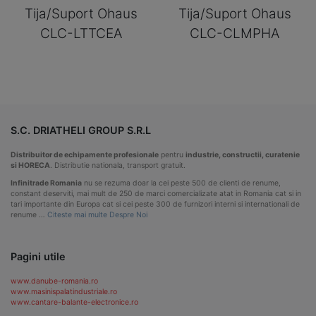
Tija/Suport Ohaus
Tija/Suport Ohaus
CLC-LTTCEA
CLC-CLMPHA
S.C. DRIATHELI GROUP S.R.L
Distribuitor de echipamente profesionale
pentru
industrie, constructii, curatenie
si HORECA
. Distributie nationala, transport gratuit.
Infinitrade Romania
nu se rezuma doar la cei peste 500 de clienti de renume,
constant deserviti, mai mult de 250 de marci comercializate atat in Romania cat si in
tari importante din Europa cat si cei peste 300 de furnizori interni si internationali de
renume …
Citeste mai multe Despre Noi
Pagini utile
www.danube-romania.ro
www.masinispalatindustriale.ro
www.cantare-balante-electronice.ro