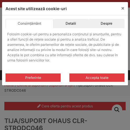
Skip
vanzari@balante-ohaus.ro
|
Infinitrade Romania
×
to
Acest site utilizează cookie-uri
content
Consimțământ
Detalii
Despre
ACHIZITII PUBLICE
Folosim cookie-uri pentru a personaliza conținutul și anunțurile, pentru
Produsele pot fi achizitionate si in sistemul SEAP / SICAP
a oferi funcții de rețele sociale și pentru a analiza traficul. De
Products
asemenea, le oferim partenerilor de rețele sociale, de publicitate și de
search
CAUTARE
analize informații cu privire la modul în care folosiți site-ul nostru.
Aceștia le pot combina cu alte informații oferite de dvs. sau culese în
urma folosirii serviciilor lor.
Cere-ne oferta!
Toate produsele
CONTACT
Preferinte
Accepta toate
Home
/
Cleme si suporturi
/
Suporturi si tije
/ Tija/Suport Ohaus CLR-
STRODC046
Cere oferta pentru acest produs
TIJA/SUPORT OHAUS CLR-
STRODC046