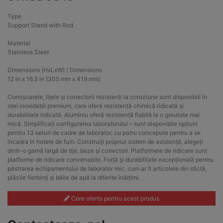
Type
Support Stand with Rod
Material
Stainless Steel
Dimensions (HxLxW) / Dimensions
12 in x 16.5 in (305 mm x 419 mm)
Cornișoarele, tijele și conectorii rezistenți la coroziune sunt disponibili în
oțel inoxidabil premium, care oferă rezistență chimică ridicată și
durabilitate ridicată. Aluminiu oferă rezistență fiabilă la o greutate mai
mică. Simplificați configurarea laboratorului – sunt disponibile opțiuni
pentru 13 seturi de cadre de laborator, cu patru concepute pentru a se
încadra în hotele de fum. Construiți propriul sistem de asistență, alegeți
dintr-o gamă largă de tije, baze și conectori. Platformele de ridicare sunt
platforme de ridicare convenabile. Forță și durabilitate excepțională pentru
păstrarea echipamentului de laborator mic, cum ar fi articolele din sticlă,
plăcile fierbinți și băile de apă la diferite înălțimi.
Cere oferta pentru acest produs