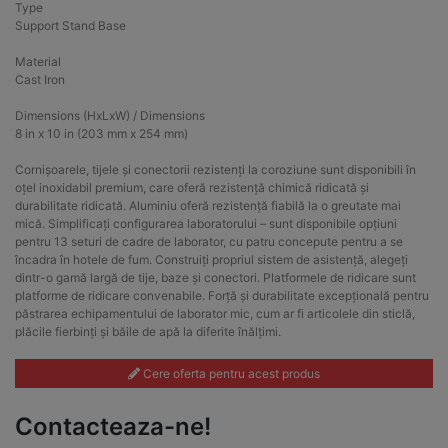
Type
Support Stand Base
Material
Cast Iron
Dimensions (HxLxW) / Dimensions
8 in x 10 in (203 mm x 254 mm)
Cornișoarele, tijele și conectorii rezistenți la coroziune sunt disponibili în
oțel inoxidabil premium, care oferă rezistență chimică ridicată și
durabilitate ridicată. Aluminiu oferă rezistență fiabilă la o greutate mai
mică. Simplificați configurarea laboratorului – sunt disponibile opțiuni
pentru 13 seturi de cadre de laborator, cu patru concepute pentru a se
încadra în hotele de fum. Construiți propriul sistem de asistență, alegeți
dintr-o gamă largă de tije, baze și conectori. Platformele de ridicare sunt
platforme de ridicare convenabile. Forță și durabilitate excepțională pentru
păstrarea echipamentului de laborator mic, cum ar fi articolele din sticlă,
plăcile fierbinți și băile de apă la diferite înălțimi.
Cere oferta pentru acest produs
Contacteaza-ne!