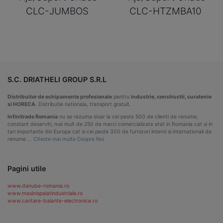
CLC-JUMBOS
CLC-HTZMBA10
S.C. DRIATHELI GROUP S.R.L
Distribuitor de echipamente profesionale
pentru
industrie, constructii, curatenie
si HORECA
. Distributie nationala, transport gratuit.
Infinitrade Romania
nu se rezuma doar la cei peste 500 de clienti de renume,
constant deserviti, mai mult de 250 de marci comercializate atat in Romania cat si in
tari importante din Europa cat si cei peste 300 de furnizori interni si internationali de
renume …
Citeste mai multe Despre Noi
Pagini utile
www.danube-romania.ro
www.masinispalatindustriale.ro
www.cantare-balante-electronice.ro