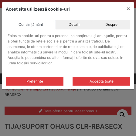
Skip
vanzari@balante-ohaus.ro
|
Infinitrade Romania
×
to
Acest site utilizează cookie-uri
content
Consimțământ
Detalii
Despre
ACHIZITII PUBLICE
Folosim cookie-uri pentru a personaliza conținutul și anunțurile, pentru
Produsele pot fi achizitionate si in sistemul SEAP / SICAP
a oferi funcții de rețele sociale și pentru a analiza traficul. De
Products
asemenea, le oferim partenerilor de rețele sociale, de publicitate și de
search
CAUTARE
analize informații cu privire la modul în care folosiți site-ul nostru.
Aceștia le pot combina cu alte informații oferite de dvs. sau culese în
urma folosirii serviciilor lor.
Cere-ne oferta!
Toate produsele
CONTACT
Preferinte
Accepta toate
Home
/
Cleme si suporturi
/
Suporturi si tije
/ Tija/Suport Ohaus CLR-
RBASECX
Cere oferta pentru acest produs
TIJA/SUPORT OHAUS CLR-RBASECX