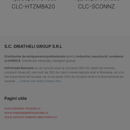
CLC-HTZMBA20
CLC-SCONNZ
S.C. DRIATHELI GROUP S.R.L
Distribuitor de echipamente profesionale
pentru
industrie, constructii, curatenie
si HORECA
. Distributie nationala, transport gratuit.
Infinitrade Romania
nu se rezuma doar la cei peste 500 de clienti de renume,
constant deserviti, mai mult de 250 de marci comercializate atat in Romania cat si in
tari importante din Europa cat si cei peste 300 de furnizori interni si internationali de
renume …
Citeste mai multe Despre Noi
Pagini utile
www.danube-romania.ro
www.masinispalatindustriale.ro
www.cantare-balante-electronice.ro