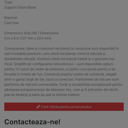
Type
Support Stand Base
Material
Cast Iron
Dimensions (HxLxW) / Dimensions
5 in x 8 in (127 mm x 203 mm)
Cornișoarele, tijele și conectorii rezistenți la coroziune sunt disponibili în
oțel inoxidabil premium, care oferă rezistență chimică ridicată și
durabilitate ridicată. Aluminiu oferă rezistență fiabilă la o greutate mai
mică. Simplificați configurarea laboratorului – sunt disponibile opțiuni
pentru 13 seturi de cadre de laborator, cu patru concepute pentru a se
încadra în hotele de fum. Construiți propriul sistem de asistență, alegeți
dintr-o gamă largă de tije, baze și conectori. Platformele de ridicare sunt
platforme de ridicare convenabile. Forță și durabilitate excepțională pentru
păstrarea echipamentului de laborator mic, cum ar fi articolele din sticlă,
plăcile fierbinți și băile de apă la diferite înălțimi.
Cere oferta pentru acest produs
Contacteaza-ne!