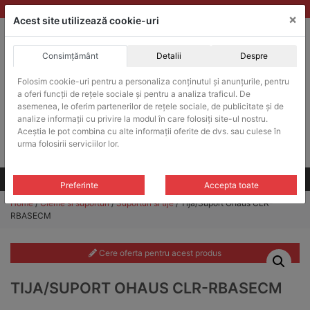
Skip
vanzari@balante-ohaus.ro
|
Infinitrade Romania
×
to
Acest site utilizează cookie-uri
content
Consimțământ
Detalii
Despre
ACHIZITII PUBLICE
Folosim cookie-uri pentru a personaliza conținutul și anunțurile, pentru
Produsele pot fi achizitionate si in sistemul SEAP / SICAP
a oferi funcții de rețele sociale și pentru a analiza traficul. De
Products
asemenea, le oferim partenerilor de rețele sociale, de publicitate și de
search
CAUTARE
analize informații cu privire la modul în care folosiți site-ul nostru.
Aceștia le pot combina cu alte informații oferite de dvs. sau culese în
urma folosirii serviciilor lor.
Cere-ne oferta!
Toate produsele
CONTACT
Preferinte
Accepta toate
Home
/
Cleme si suporturi
/
Suporturi si tije
/ Tija/Suport Ohaus CLR-
RBASECM
Cere oferta pentru acest produs
TIJA/SUPORT OHAUS CLR-RBASECM