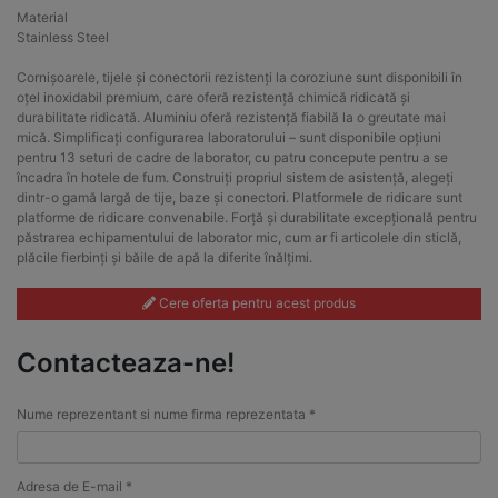
Material
Stainless Steel
Cornișoarele, tijele și conectorii rezistenți la coroziune sunt disponibili în
oțel inoxidabil premium, care oferă rezistență chimică ridicată și
durabilitate ridicată. Aluminiu oferă rezistență fiabilă la o greutate mai
mică. Simplificați configurarea laboratorului – sunt disponibile opțiuni
pentru 13 seturi de cadre de laborator, cu patru concepute pentru a se
încadra în hotele de fum. Construiți propriul sistem de asistență, alegeți
dintr-o gamă largă de tije, baze și conectori. Platformele de ridicare sunt
platforme de ridicare convenabile. Forță și durabilitate excepțională pentru
păstrarea echipamentului de laborator mic, cum ar fi articolele din sticlă,
plăcile fierbinți și băile de apă la diferite înălțimi.
Cere oferta pentru acest produs
Contacteaza-ne!
Nume reprezentant si nume firma reprezentata *
Adresa de E-mail *