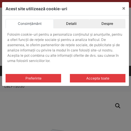
Skip
vanzari@balante-ohaus.ro
|
Infinitrade Romania
×
to
Acest site utilizează cookie-uri
content
Consimțământ
Detalii
Despre
ACHIZITII PUBLICE
Produsele pot fi achizitionate si in sistemul SEAP / SICAP
Folosim cookie-uri pentru a personaliza conținutul și anunțurile, pentru
a oferi funcții de rețele sociale și pentru a analiza traficul. De
Products
search
CAUTARE
asemenea, le oferim partenerilor de rețele sociale, de publicitate și de
analize informații cu privire la modul în care folosiți site-ul nostru.
Aceștia le pot combina cu alte informații oferite de dvs. sau culese în
Cere-ne oferta!
urma folosirii serviciilor lor.
Toate produsele
CONTACT
Preferinte
Accepta toate
Home
/
Cleme si suporturi
/
Suporturi si tije
/ Tija/Suport Ohaus CLR-
LBLFTS030