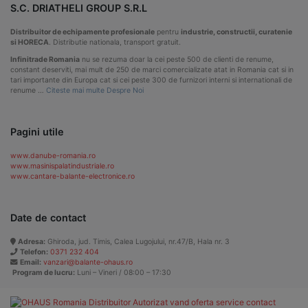
S.C. DRIATHELI GROUP S.R.L
Distribuitor de echipamente profesionale
pentru
industrie, constructii, curatenie
si HORECA
. Distributie nationala, transport gratuit.
Infinitrade Romania
nu se rezuma doar la cei peste 500 de clienti de renume,
constant deserviti, mai mult de 250 de marci comercializate atat in Romania cat si in
tari importante din Europa cat si cei peste 300 de furnizori interni si internationali de
renume …
Citeste mai multe Despre Noi
Pagini utile
www.danube-romania.ro
www.masinispalatindustriale.ro
www.cantare-balante-electronice.ro
Date de contact
Adresa:
Ghiroda, jud. Timis, Calea Lugojului, nr.47/B, Hala nr. 3
Telefon:
0371 232 404
Email:
vanzari@balante-ohaus.ro
Program de lucru:
Luni – Vineri / 08:00 – 17:30