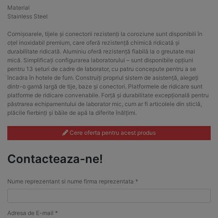
Material
Stainless Steel
Cornișoarele, tijele și conectorii rezistenți la coroziune sunt disponibili în
oțel inoxidabil premium, care oferă rezistență chimică ridicată și
durabilitate ridicată. Aluminiu oferă rezistență fiabilă la o greutate mai
mică. Simplificați configurarea laboratorului – sunt disponibile opțiuni
pentru 13 seturi de cadre de laborator, cu patru concepute pentru a se
încadra în hotele de fum. Construiți propriul sistem de asistență, alegeți
dintr-o gamă largă de tije, baze și conectori. Platformele de ridicare sunt
platforme de ridicare convenabile. Forță și durabilitate excepțională pentru
păstrarea echipamentului de laborator mic, cum ar fi articolele din sticlă,
plăcile fierbinți și băile de apă la diferite înălțimi.
Cere oferta pentru acest produs
Contacteaza-ne!
Nume reprezentant si nume firma reprezentata *
Adresa de E-mail *