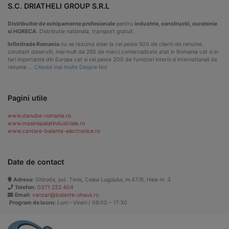
S.C. DRIATHELI GROUP S.R.L
Distribuitor de echipamente profesionale
pentru
industrie, constructii, curatenie
si HORECA
. Distributie nationala, transport gratuit.
Infinitrade Romania
nu se rezuma doar la cei peste 500 de clienti de renume,
constant deserviti, mai mult de 250 de marci comercializate atat in Romania cat si in
tari importante din Europa cat si cei peste 300 de furnizori interni si internationali de
renume …
Citeste mai multe Despre Noi
Pagini utile
www.danube-romania.ro
www.masinispalatindustriale.ro
www.cantare-balante-electronice.ro
Date de contact
Adresa:
Ghiroda, jud. Timis, Calea Lugojului, nr.47/B, Hala nr. 3
Telefon:
0371 232 404
Email:
vanzari@balante-ohaus.ro
Program de lucru:
Luni – Vineri / 08:00 – 17:30