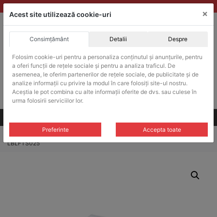
Skip
vanzari@balante-ohaus.ro
|
Infinitrade Romania
×
to
Acest site utilizează cookie-uri
content
Consimțământ
Detalii
Despre
ACHIZITII PUBLICE
Produsele pot fi achizitionate si in sistemul SEAP / SICAP
Folosim cookie-uri pentru a personaliza conținutul și anunțurile, pentru
a oferi funcții de rețele sociale și pentru a analiza traficul. De
Products
search
CAUTARE
asemenea, le oferim partenerilor de rețele sociale, de publicitate și de
analize informații cu privire la modul în care folosiți site-ul nostru.
Aceștia le pot combina cu alte informații oferite de dvs. sau culese în
Cere-ne oferta!
urma folosirii serviciilor lor.
Toate produsele
CONTACT
Preferinte
Accepta toate
Home
/
Cleme si suporturi
/
Suporturi si tije
/ Tija/Suport Ohaus CLR-
LBLFTS025