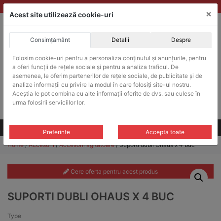
Skip
vanzari@balante-ohaus.ro
|
Infinitrade Romania
×
to
Acest site utilizează cookie-uri
content
Consimțământ
Detalii
Despre
ACHIZITII PUBLICE
Folosim cookie-uri pentru a personaliza conținutul și anunțurile, pentru
Produsele pot fi achizitionate si in sistemul SEAP / SICAP
a oferi funcții de rețele sociale și pentru a analiza traficul. De
Products
asemenea, le oferim partenerilor de rețele sociale, de publicitate și de
search
CAUTARE
analize informații cu privire la modul în care folosiți site-ul nostru.
Aceștia le pot combina cu alte informații oferite de dvs. sau culese în
urma folosirii serviciilor lor.
Cere-ne oferta!
Toate produsele
CONTACT
Preferinte
Accepta toate
Home
/
Accesorii
/
Accesorii agitatoare
/ Suporti dubli Ohaus x 4 buc
Cere oferta pentru acest produs
SUPORTI DUBLI OHAUS X 4 BUC
Type