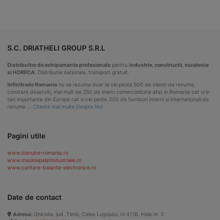
S.C. DRIATHELI GROUP S.R.L
Distribuitor de echipamente profesionale
pentru
industrie, constructii, curatenie
si HORECA
. Distributie nationala, transport gratuit.
Infinitrade Romania
nu se rezuma doar la cei peste 500 de clienti de renume,
constant deserviti, mai mult de 250 de marci comercializate atat in Romania cat si in
tari importante din Europa cat si cei peste 300 de furnizori interni si internationali de
renume …
Citeste mai multe Despre Noi
Pagini utile
www.danube-romania.ro
www.masinispalatindustriale.ro
www.cantare-balante-electronice.ro
Date de contact
Adresa:
Ghiroda, jud. Timis, Calea Lugojului, nr.47/B, Hala nr. 3