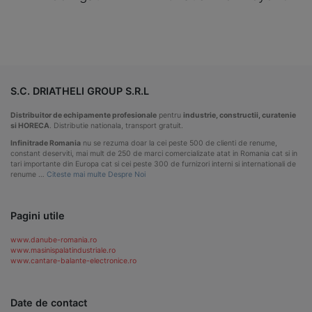
S.C. DRIATHELI GROUP S.R.L
Distribuitor de echipamente profesionale
pentru
industrie, constructii, curatenie
si HORECA
. Distributie nationala, transport gratuit.
Infinitrade Romania
nu se rezuma doar la cei peste 500 de clienti de renume,
constant deserviti, mai mult de 250 de marci comercializate atat in Romania cat si in
tari importante din Europa cat si cei peste 300 de furnizori interni si internationali de
renume …
Citeste mai multe Despre Noi
Pagini utile
www.danube-romania.ro
www.masinispalatindustriale.ro
www.cantare-balante-electronice.ro
Date de contact