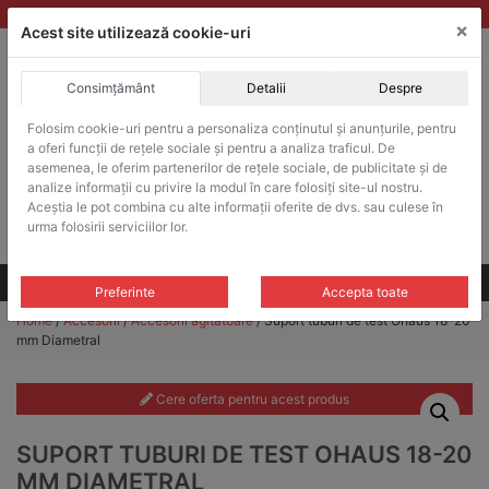
Skip
vanzari@balante-ohaus.ro
|
Infinitrade Romania
×
to
Acest site utilizează cookie-uri
content
Consimțământ
Detalii
Despre
ACHIZITII PUBLICE
Folosim cookie-uri pentru a personaliza conținutul și anunțurile, pentru
Produsele pot fi achizitionate si in sistemul SEAP / SICAP
a oferi funcții de rețele sociale și pentru a analiza traficul. De
Products
asemenea, le oferim partenerilor de rețele sociale, de publicitate și de
search
CAUTARE
analize informații cu privire la modul în care folosiți site-ul nostru.
Aceștia le pot combina cu alte informații oferite de dvs. sau culese în
urma folosirii serviciilor lor.
Cere-ne oferta!
Toate produsele
CONTACT
Preferinte
Accepta toate
Home
/
Accesorii
/
Accesorii agitatoare
/ Suport tuburi de test Ohaus 18-20
mm Diametral
Cere oferta pentru acest produs
SUPORT TUBURI DE TEST OHAUS 18-20
MM DIAMETRAL