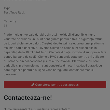
Type
Test Tube Rack
Capacity
35
Platformele universale durabile din oțel inoxidabil, disponibile într-o
varietate de dimensiuni, sunt configurate pentru a fixa în siguranță rafturi
de tuburi și cleme de balon. Creșteți debitul prin selectarea unei platforme
mai mari sau a unei stive. Diverse Cleme de balon sunt disponibile în
capacități de la 10 ml până la 6 l. Clemele din oțel inoxidabil sunt proiectate
pentru baloane de sticlă. Clemele PVC sunt proiectate pentru a fi utilizate
cu baloane din policarbonat și sunt autoclavabile. Platformele cu bare
variabile și platformele mari sunt construite din oțel inoxidabil durabil, cu
bare reglabile pentru a susține vase neregulate, containere mari și
carabine.
Cere oferta pentru acest produs
Contacteaza-ne!
Nume reprezentant si nume firma reprezentata *