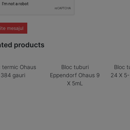
ite mesajul
ated products
c termic Ohaus
Bloc tuburi
Bloc 
384 gauri
Eppendorf Ohaus 9
24 X 5
X 5mL