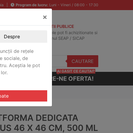
ia
|
Program de lucru:
Luni - Vineri / 08:00 - 17:30
×
ACHIZITII PUBLICE
Produsele pot fi achizitionate si
Despre
in sistemul SEAP / SICAP
uncții de rețele
e sociale, de
CAUTARE
stru. Aceștia le pot
AI GASIT CE CAUTAI?
lor.
CERE-NE OFERTA!
oate
TFORMA DEDICATA
US 46 X 46 CM, 500 ML