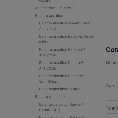
usoare
Analizatoare umiditate
Balante analitice
Balante analitice Adventurer®
Analytical
Balante analitice Explorer Semi-
Micro
Con
Balante analitice Explorer®
Analytical
Nume 
Balante analitice Pioneer®
Analytical
Balante analitice Pioneer®
Semi-Micro
Adres
Balante analitice Seria PR
Balante de calcul
Balante de calcul Ranger®
Telef
Count 3000
Balante de calcul Ranger®