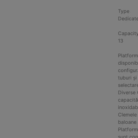
Type
Dedicat
Capacit
13
Platform
disponib
configur
tuburi ș
selectar
Diverse 
capacită
inoxidab
Clemele 
baloane 
Platform
sunt con