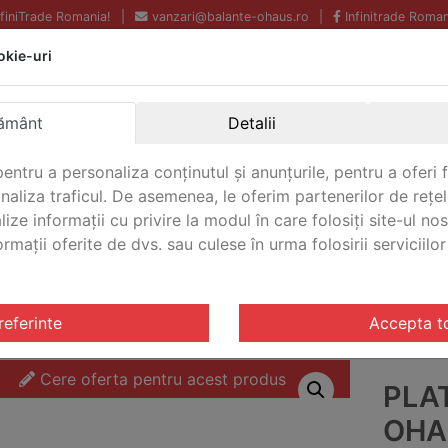
InfiniTrade Romania!
|
vanzari@balante-ohaus.ro
|
Infinitrade Roman
okie-uri
Echipamente profesionale
Livrare rapida.
pentru laborator.
Oriunde in Romania.
ământ
Detalii
Garantie Internationala.
entru a personaliza conținutul și anunțurile, pentru a oferi f
analiza traficul. De asemenea, le oferim partenerilor de rețel
lize informații cu privire la modul în care folosiți site-ul no
mații oferite de dvs. sau culese în urma folosirii serviciilor 
CONTACT
latforma dedicata Ohaus 46 X 46 cm, 500 mL
referinte
Accepta t
Cere oferta pentru acest produs
PLA
OHA