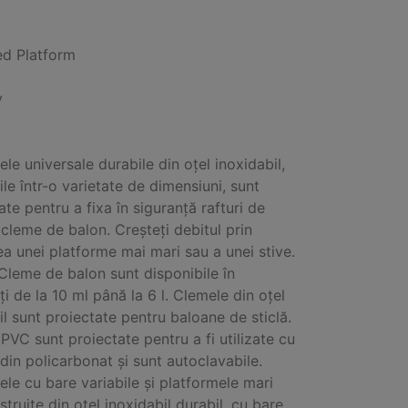
ed Platform
y
ele universale durabile din oțel inoxidabil,
ile într-o varietate de dimensiuni, sunt
ate pentru a fixa în siguranță rafturi de
i cleme de balon. Creșteți debitul prin
ea unei platforme mai mari sau a unei stive.
Cleme de balon sunt disponibile în
ți de la 10 ml până la 6 l. Clemele din oțel
il sunt proiectate pentru baloane de sticlă.
PVC sunt proiectate pentru a fi utilizate cu
din policarbonat și sunt autoclavabile.
ele cu bare variabile și platformele mari
struite din oțel inoxidabil durabil, cu bare