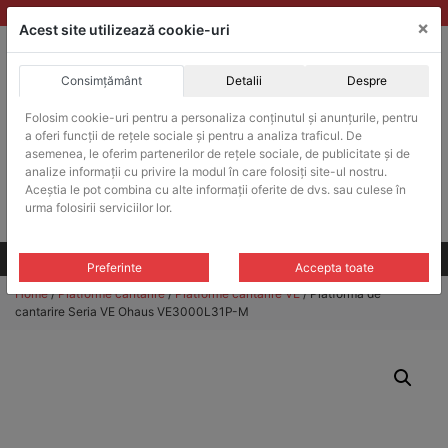
Skip
vanzari@balante-ohaus.ro
|
Infinitrade Romania
×
to
Acest site utilizează cookie-uri
content
Consimțământ
Detalii
Despre
ACHIZITII PUBLICE
Folosim cookie-uri pentru a personaliza conținutul și anunțurile, pentru
Produsele pot fi achizitionate si in sistemul SEAP / SICAP
a oferi funcții de rețele sociale și pentru a analiza traficul. De
Products
asemenea, le oferim partenerilor de rețele sociale, de publicitate și de
search
CAUTARE
analize informații cu privire la modul în care folosiți site-ul nostru.
Aceștia le pot combina cu alte informații oferite de dvs. sau culese în
urma folosirii serviciilor lor.
Cere-ne oferta!
Toate produsele
CONTACT
Preferinte
Accepta toate
Home
/
Platforme cantarire
/
Platforme cantarire VE
/ Platforma de
cantarire Seria VE Ohaus VE3000L31P-M