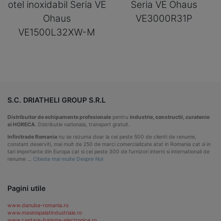
otel inoxidabil Seria VE
Seria VE Ohaus
Ohaus
VE3000R31P
VE1500L32XW-M
S.C. DRIATHELI GROUP S.R.L
Distribuitor de echipamente profesionale
pentru
industrie, constructii, curatenie
si HORECA
. Distributie nationala, transport gratuit.
Infinitrade Romania
nu se rezuma doar la cei peste 500 de clienti de renume,
constant deserviti, mai mult de 250 de marci comercializate atat in Romania cat si in
tari importante din Europa cat si cei peste 300 de furnizori interni si internationali de
renume …
Citeste mai multe Despre Noi
Pagini utile
www.danube-romania.ro
www.masinispalatindustriale.ro
www.cantare-balante-electronice.ro