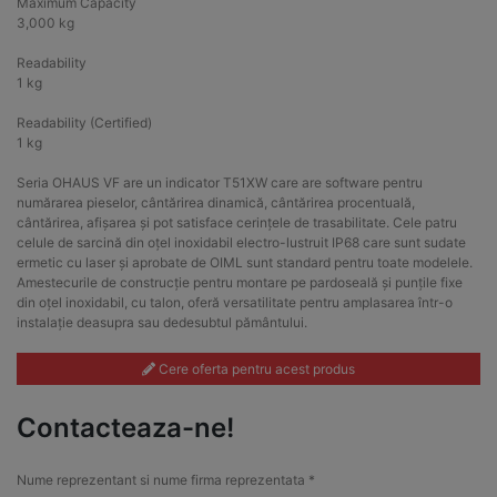
Maximum Capacity
3,000 kg
Readability
1 kg
Readability (Certified)
1 kg
Seria OHAUS VF are un indicator T51XW care are software pentru
numărarea pieselor, cântărirea dinamică, cântărirea procentuală,
cântărirea, afișarea și pot satisface cerințele de trasabilitate. Cele patru
celule de sarcină din oțel inoxidabil electro-lustruit IP68 care sunt sudate
ermetic cu laser și aprobate de OIML sunt standard pentru toate modelele.
Amestecurile de construcție pentru montare pe pardoseală și punțile fixe
din oțel inoxidabil, cu talon, oferă versatilitate pentru amplasarea într-o
instalație deasupra sau dedesubtul pământului.
Cere oferta pentru acest produs
Contacteaza-ne!
Nume reprezentant si nume firma reprezentata *