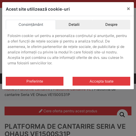
Skip
vanzari@balante-ohaus.ro
|
Infinitrade Romania
×
to
Acest site utilizează cookie-uri
content
Consimțământ
Detalii
Despre
ACHIZITII PUBLICE
Folosim cookie-uri pentru a personaliza conținutul și anunțurile, pentru
Produsele pot fi achizitionate si in sistemul SEAP / SICAP
a oferi funcții de rețele sociale și pentru a analiza traficul. De
Products
asemenea, le oferim partenerilor de rețele sociale, de publicitate și de
search
CAUTARE
analize informații cu privire la modul în care folosiți site-ul nostru.
Aceștia le pot combina cu alte informații oferite de dvs. sau culese în
urma folosirii serviciilor lor.
Cere-ne oferta!
Toate produsele
CONTACT
Preferinte
Accepta toate
Home
/
Platforme cantarire
/
Platforme cantarire VE
/ Platforma de
cantarire Seria VE Ohaus VE1500S31P
Cere oferta pentru acest produs
PLATFORMA DE CANTARIRE SERIA VE
OHAUS VE1500S31P