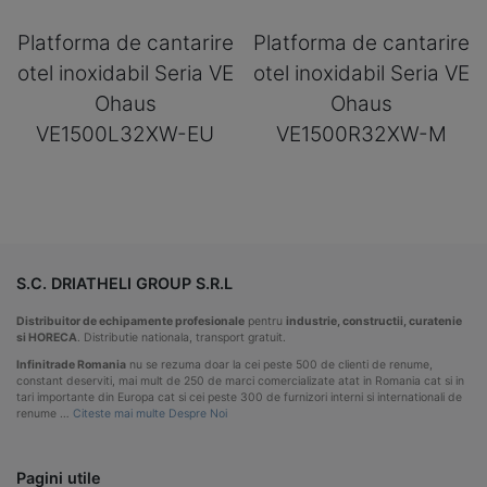
Platforma de cantarire
Platforma de cantarire
otel inoxidabil Seria VE
otel inoxidabil Seria VE
Ohaus
Ohaus
VE1500L32XW-EU
VE1500R32XW-M
S.C. DRIATHELI GROUP S.R.L
Distribuitor de echipamente profesionale
pentru
industrie, constructii, curatenie
si HORECA
. Distributie nationala, transport gratuit.
Infinitrade Romania
nu se rezuma doar la cei peste 500 de clienti de renume,
constant deserviti, mai mult de 250 de marci comercializate atat in Romania cat si in
tari importante din Europa cat si cei peste 300 de furnizori interni si internationali de
renume …
Citeste mai multe Despre Noi
Pagini utile