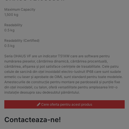
Maximum Capacity
1,500 kg
Readability
0.5 kg
Readability (Certified)
0.5 kg
Seria OHAUS VF are un indicator T51XW care are software pentru
numărarea pieselor, cântărirea dinamică, cântărirea procentuală,
cântărirea, afișarea și pot satisface cerințele de trasabilitate. Cele patru
celule de sarcină din oțel inoxidabil electro-lustruit IP68 care sunt sudate
ermetic cu laser și aprobate de OIML sunt standard pentru toate modelele.
Amestecurile de construcție pentru montare pe pardoseală și punțile fixe
din oțel inoxidabil, cu talon, oferă versatilitate pentru amplasarea într-o
instalație deasupra sau dedesubtul pământului.
Cere oferta pentru acest produs
Contacteaza-ne!