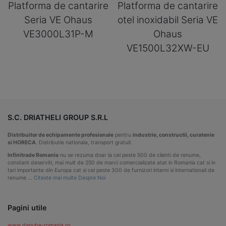
Platforma de cantarire
Platforma de cantarire
Seria VE Ohaus
otel inoxidabil Seria VE
VE3000L31P-M
Ohaus
VE1500L32XW-EU
S.C. DRIATHELI GROUP S.R.L
Distribuitor de echipamente profesionale
pentru
industrie, constructii, curatenie
si HORECA
. Distributie nationala, transport gratuit.
Infinitrade Romania
nu se rezuma doar la cei peste 500 de clienti de renume,
constant deserviti, mai mult de 250 de marci comercializate atat in Romania cat si in
tari importante din Europa cat si cei peste 300 de furnizori interni si internationali de
renume …
Citeste mai multe Despre Noi
Pagini utile
www.danube-romania.ro