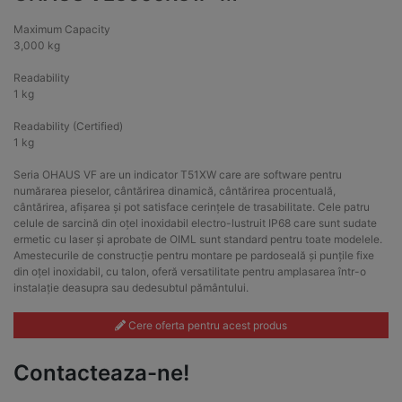
Maximum Capacity
3,000 kg
Readability
1 kg
Readability (Certified)
1 kg
Seria OHAUS VF are un indicator T51XW care are software pentru
numărarea pieselor, cântărirea dinamică, cântărirea procentuală,
cântărirea, afișarea și pot satisface cerințele de trasabilitate. Cele patru
celule de sarcină din oțel inoxidabil electro-lustruit IP68 care sunt sudate
ermetic cu laser și aprobate de OIML sunt standard pentru toate modelele.
Amestecurile de construcție pentru montare pe pardoseală și punțile fixe
din oțel inoxidabil, cu talon, oferă versatilitate pentru amplasarea într-o
instalație deasupra sau dedesubtul pământului.
Cere oferta pentru acest produs
Contacteaza-ne!