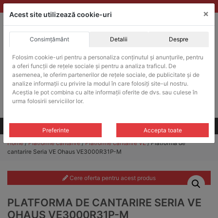
Skip
vanzari@balante-ohaus.ro
|
Infinitrade Romania
×
to
Acest site utilizează cookie-uri
content
Consimțământ
Detalii
Despre
ACHIZITII PUBLICE
Folosim cookie-uri pentru a personaliza conținutul și anunțurile, pentru
Produsele pot fi achizitionate si in sistemul SEAP / SICAP
a oferi funcții de rețele sociale și pentru a analiza traficul. De
Products
asemenea, le oferim partenerilor de rețele sociale, de publicitate și de
search
CAUTARE
analize informații cu privire la modul în care folosiți site-ul nostru.
Aceștia le pot combina cu alte informații oferite de dvs. sau culese în
urma folosirii serviciilor lor.
Cere-ne oferta!
Toate produsele
CONTACT
Preferinte
Accepta toate
Home
/
Platforme cantarire
/
Platforme cantarire VE
/ Platforma de
cantarire Seria VE Ohaus VE3000R31P-M
Cere oferta pentru acest produs
PLATFORMA DE CANTARIRE SERIA VE
OHAUS VE3000R31P-M