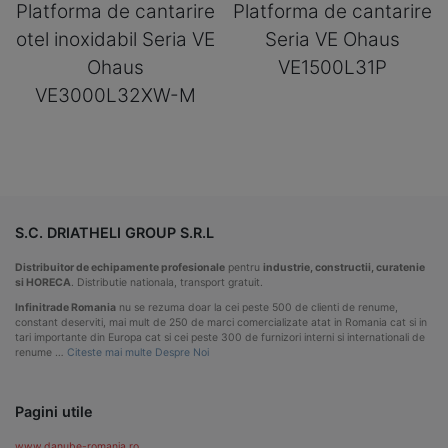
Platforma de cantarire
Platforma de cantarire
otel inoxidabil Seria VE
Seria VE Ohaus
Ohaus
VE1500L31P
VE3000L32XW-M
S.C. DRIATHELI GROUP S.R.L
Distribuitor de echipamente profesionale
pentru
industrie, constructii, curatenie
si HORECA
. Distributie nationala, transport gratuit.
Infinitrade Romania
nu se rezuma doar la cei peste 500 de clienti de renume,
constant deserviti, mai mult de 250 de marci comercializate atat in Romania cat si in
tari importante din Europa cat si cei peste 300 de furnizori interni si internationali de
renume …
Citeste mai multe Despre Noi
Pagini utile
www.danube-romania.ro