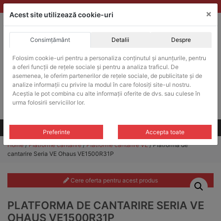
Skip
vanzari@balante-ohaus.ro
|
Infinitrade Romania
×
to
Acest site utilizează cookie-uri
content
Consimțământ
Detalii
Despre
ACHIZITII PUBLICE
Folosim cookie-uri pentru a personaliza conținutul și anunțurile, pentru
Produsele pot fi achizitionate si in sistemul SEAP / SICAP
a oferi funcții de rețele sociale și pentru a analiza traficul. De
Products
asemenea, le oferim partenerilor de rețele sociale, de publicitate și de
search
CAUTARE
analize informații cu privire la modul în care folosiți site-ul nostru.
Aceștia le pot combina cu alte informații oferite de dvs. sau culese în
urma folosirii serviciilor lor.
Cere-ne oferta!
Toate produsele
CONTACT
Preferinte
Accepta toate
Home
/
Platforme cantarire
/
Platforme cantarire VE
/ Platforma de
cantarire Seria VE Ohaus VE1500R31P
Cere oferta pentru acest produs
PLATFORMA DE CANTARIRE SERIA VE
OHAUS VE1500R31P