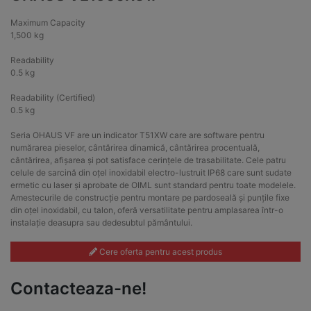
Maximum Capacity
1,500 kg
Readability
0.5 kg
Readability (Certified)
0.5 kg
Seria OHAUS VF are un indicator T51XW care are software pentru
numărarea pieselor, cântărirea dinamică, cântărirea procentuală,
cântărirea, afișarea și pot satisface cerințele de trasabilitate. Cele patru
celule de sarcină din oțel inoxidabil electro-lustruit IP68 care sunt sudate
ermetic cu laser și aprobate de OIML sunt standard pentru toate modelele.
Amestecurile de construcție pentru montare pe pardoseală și punțile fixe
din oțel inoxidabil, cu talon, oferă versatilitate pentru amplasarea într-o
instalație deasupra sau dedesubtul pământului.
Cere oferta pentru acest produs
Contacteaza-ne!