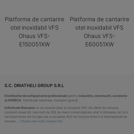
Platforma de cantarire
Platforma de cantarire
otel inoxidabil VFS
otel inoxidabil VFS
Ohaus VFS-
Ohaus VFS-
E150051XW
E60051XW
S.C. DRIATHELI GROUP S.R.L
Distribuitor de echipamente profesionale
pentru
industrie, constructii, curatenie
si HORECA
. Distributie nationala, transport gratuit.
Infinitrade Romania
nu se rezuma doar la cei peste 500 de clienti de renume,
constant deserviti, mai mult de 250 de marci comercializate atat in Romania cat si in
tari importante din Europa cat si cei peste 300 de furnizori interni si internationali de
renume …
Citeste mai multe Despre Noi