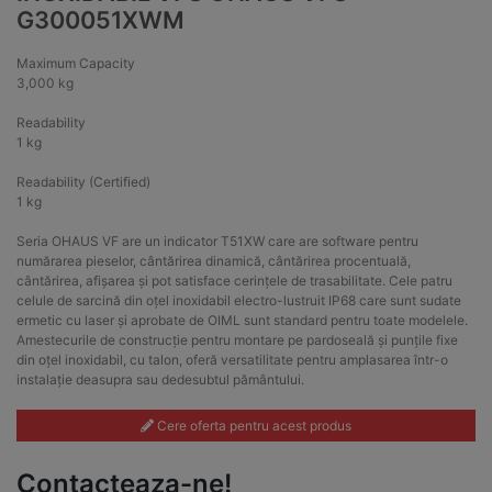
G300051XWM
Maximum Capacity
3,000 kg
Readability
1 kg
Readability (Certified)
1 kg
Seria OHAUS VF are un indicator T51XW care are software pentru
numărarea pieselor, cântărirea dinamică, cântărirea procentuală,
cântărirea, afișarea și pot satisface cerințele de trasabilitate. Cele patru
celule de sarcină din oțel inoxidabil electro-lustruit IP68 care sunt sudate
ermetic cu laser și aprobate de OIML sunt standard pentru toate modelele.
Amestecurile de construcție pentru montare pe pardoseală și punțile fixe
din oțel inoxidabil, cu talon, oferă versatilitate pentru amplasarea într-o
instalație deasupra sau dedesubtul pământului.
Cere oferta pentru acest produs
Contacteaza-ne!