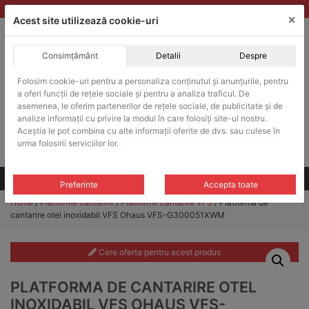
Skip
vanzari@balante-ohaus.ro
|
Infinitrade Romania
×
to
Acest site utilizează cookie-uri
content
Consimțământ
Detalii
Despre
ACHIZITII PUBLICE
Folosim cookie-uri pentru a personaliza conținutul și anunțurile, pentru
Produsele pot fi achizitionate si in sistemul SEAP / SICAP
a oferi funcții de rețele sociale și pentru a analiza traficul. De
Products
asemenea, le oferim partenerilor de rețele sociale, de publicitate și de
search
CAUTARE
analize informații cu privire la modul în care folosiți site-ul nostru.
Aceștia le pot combina cu alte informații oferite de dvs. sau culese în
urma folosirii serviciilor lor.
Cere-ne oferta!
Toate produsele
CONTACT
Preferinte
Accepta toate
Home
/
Platforme cantarire
/
Platforme cantarire VFS
/ Platforma de
cantarire otel inoxidabil VFS Ohaus VFS-G300051XWM
Cere oferta pentru acest produs
PLATFORMA DE CANTARIRE OTEL
INOXIDABIL VFS OHAUS VFS-