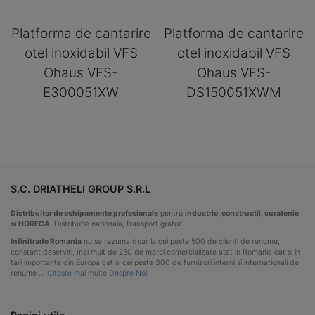
Platforma de cantarire
Platforma de cantarire
otel inoxidabil VFS
otel inoxidabil VFS
Ohaus VFS-
Ohaus VFS-
E300051XW
DS150051XWM
S.C. DRIATHELI GROUP S.R.L
Distribuitor de echipamente profesionale
pentru
industrie, constructii, curatenie
si HORECA
. Distributie nationala, transport gratuit.
Infinitrade Romania
nu se rezuma doar la cei peste 500 de clienti de renume,
constant deserviti, mai mult de 250 de marci comercializate atat in Romania cat si in
tari importante din Europa cat si cei peste 300 de furnizori interni si internationali de
renume …
Citeste mai multe Despre Noi