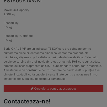
ES150051XWM
Maximum Capacity
1,500 kg
Readability
0.5 kg
Readability (Certified)
0.5 kg
Seria OHAUS VF are un indicator T51XW care are software pentru
numărarea pieselor, cântărirea dinamică, cântărirea procentuală,
cântărirea, afișarea și pot satisface cerințele de trasabilitate. Cele patru
celule de sarcină din oțel inoxidabil electro-lustruit IP68 care sunt sudate
ermetic cu laser și aprobate de OIML sunt standard pentru toate modelele.
Amestecurile de construcție pentru montare pe pardoseală și punțile fixe
din oțel inoxidabil, cu talon, oferă versatilitate pentru amplasarea într-o
instalație deasupra sau dedesubtul pământului.
Cere oferta pentru acest produs
Contacteaza-ne!