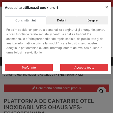
Skip
vanzari@balante-ohaus.ro
|
Infinitrade Romania
×
to
Acest site utilizează cookie-uri
content
Consimțământ
Detalii
Despre
ACHIZITII PUBLICE
Produsele pot fi achizitionate si in sistemul SEAP / SICAP
Folosim cookie-uri pentru a personaliza conținutul și anunțurile, pentru
a oferi funcții de rețele sociale și pentru a analiza traficul. De
Products
search
CAUTARE
asemenea, le oferim partenerilor de rețele sociale, de publicitate și de
analize informații cu privire la modul în care folosiți site-ul nostru.
Aceștia le pot combina cu alte informații oferite de dvs. sau culese în
Cere-ne oferta!
urma folosirii serviciilor lor.
Toate produsele
CONTACT
Preferinte
Accepta toate
Home
/
Platforme cantarire
/
Platforme cantarire VFS
/ Platforma de
cantarire otel inoxidabil VFS Ohaus VFS-ES150051XWM
Cere oferta pentru acest produs
PLATFORMA DE CANTARIRE OTEL
INOXIDABIL VFS OHAUS VFS-