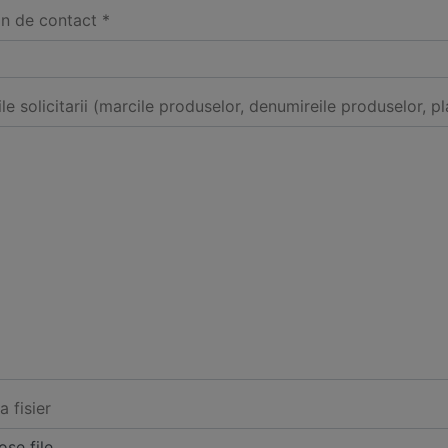
on de contact *
ile solicitarii (marcile produselor, denumireile produselor, pl
a fisier
se file