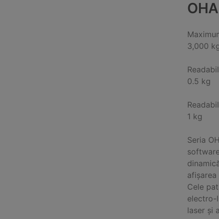
OHA
Maximum
3,000 k
Readabil
0.5 kg
Readabil
1 kg
Seria OH
software
dinamică
afișarea 
Cele pat
electro-
laser și