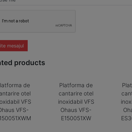
ite mesajul
ated products
latforma de
Platforma de
Pla
antarire otel
cantarire otel
cant
noxidabil VFS
inoxidabil VFS
inox
Ohaus VFS-
Ohaus VFS-
Oh
150051XWM
E150051XW
ES3