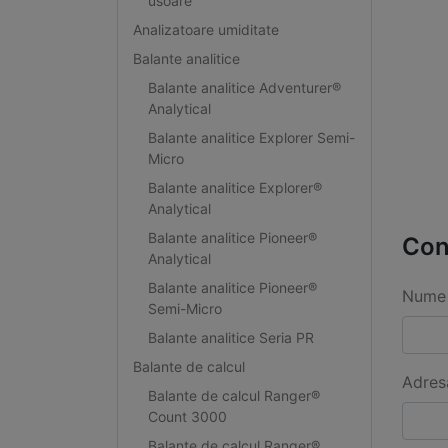
usoare
Analizatoare umiditate
Balante analitice
Balante analitice Adventurer®
Analytical
Balante analitice Explorer Semi-
Micro
Balante analitice Explorer®
Analytical
Balante analitice Pioneer®
Con
Analytical
Balante analitice Pioneer®
Nume 
Semi-Micro
Balante analitice Seria PR
Balante de calcul
Adres
Balante de calcul Ranger®
Count 3000
Balante de calcul Ranger®