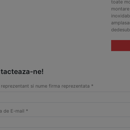
toate mo
montare 
inoxidabi
amplasar
dedesubt
tacteaza-ne!
reprezentant si nume firma reprezentata *
a de E-mail *