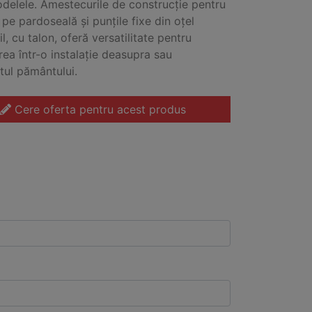
delele. Amestecurile de construcție pentru
pe pardoseală și punțile fixe din oțel
l, cu talon, oferă versatilitate pentru
ea într-o instalație deasupra sau
ul pământului.
Cere oferta pentru acest produs