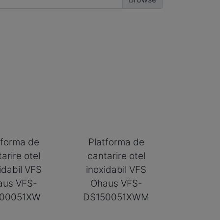
tforma de
Platforma de
arire otel
cantarire otel
idabil VFS
inoxidabil VFS
aus VFS-
Ohaus VFS-
00051XW
DS150051XWM