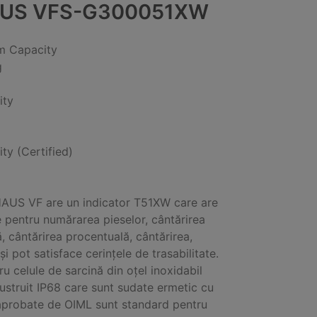
US VFS-G300051XW
 Capacity
g
ity
ity (Certified)
AUS VF are un indicator T51XW care are
 pentru numărarea pieselor, cântărirea
, cântărirea procentuală, cântărirea,
și pot satisface cerințele de trasabilitate.
ru celule de sarcină din oțel inoxidabil
lustruit IP68 care sunt sudate ermetic cu
 aprobate de OIML sunt standard pentru