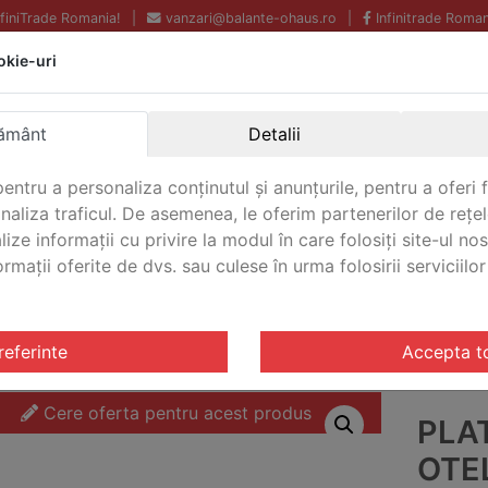
InfiniTrade Romania!
|
vanzari@balante-ohaus.ro
|
Infinitrade Roman
okie-uri
Echipamente profesionale
Livrare rapida.
pentru laborator.
Oriunde in Romania.
ământ
Detalii
Garantie Internationala.
entru a personaliza conținutul și anunțurile, pentru a oferi f
analiza traficul. De asemenea, le oferim partenerilor de rețel
lize informații cu privire la modul în care folosiți site-ul no
mații oferite de dvs. sau culese în urma folosirii serviciilor 
CONTACT
tarire VFS
/ Platforma de cantarire otel inoxidabil VFS O
referinte
Accepta t
Cere oferta pentru acest produs
PLA
OTEL