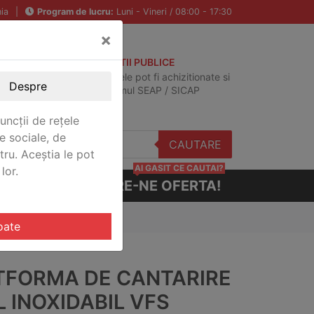
ia
|
Program de lucru:
Luni - Vineri / 08:00 - 17:30
×
ACHIZITII PUBLICE
Produsele pot fi achizitionate si
Despre
in sistemul SEAP / SICAP
uncții de rețele
e sociale, de
CAUTARE
stru. Aceștia le pot
AI GASIT CE CAUTAI?
lor.
CERE-NE OFERTA!
haus VFS-G300051XW
oate
TFORMA DE CANTARIRE
 INOXIDABIL VFS