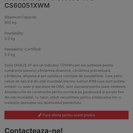
CS60051XWM
Maximum Capacity
600 kg
Readability
0.2 kg
Readability (Certified)
0.2 kg
Seria OHAUS VF are un indicator T51XW care are software pentru
numărarea pieselor, cântărirea dinamică, cântărirea procentuală,
cântărirea, afișarea și pot satisface cerințele de trasabilitate. Cele patru
celule de sarcină din oțel inoxidabil electro-lustruit IP68 care sunt sudate
ermetic cu laser și aprobate de OIML sunt standard pentru toate modelele.
Amestecurile de construcție pentru montare pe pardoseală și punțile fixe
din oțel inoxidabil, cu talon, oferă versatilitate pentru amplasarea într-o
instalație deasupra sau dedesubtul pământului.
Cere oferta pentru acest produs
Contacteaza-ne!