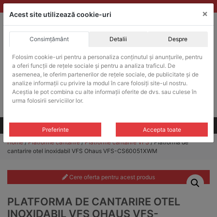
Skip
vanzari@balante-ohaus.ro
|
Infinitrade Romania
×
to
Acest site utilizează cookie-uri
content
Consimțământ
Detalii
Despre
ACHIZITII PUBLICE
Folosim cookie-uri pentru a personaliza conținutul și anunțurile, pentru
Produsele pot fi achizitionate si in sistemul SEAP / SICAP
a oferi funcții de rețele sociale și pentru a analiza traficul. De
Products
asemenea, le oferim partenerilor de rețele sociale, de publicitate și de
search
CAUTARE
analize informații cu privire la modul în care folosiți site-ul nostru.
Aceștia le pot combina cu alte informații oferite de dvs. sau culese în
urma folosirii serviciilor lor.
Cere-ne oferta!
Toate produsele
CONTACT
Preferinte
Accepta toate
Home
/
Platforme cantarire
/
Platforme cantarire VFS
/ Platforma de
cantarire otel inoxidabil VFS Ohaus VFS-CS60051XWM
Cere oferta pentru acest produs
PLATFORMA DE CANTARIRE OTEL
INOXIDABIL VFS OHAUS VFS-