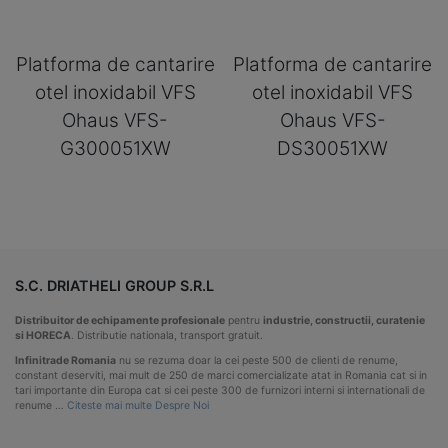
Platforma de cantarire
Platforma de cantarire
otel inoxidabil VFS
otel inoxidabil VFS
Ohaus VFS-
Ohaus VFS-
G300051XW
DS30051XW
S.C. DRIATHELI GROUP S.R.L
Distribuitor de echipamente profesionale
pentru
industrie, constructii, curatenie
si HORECA
. Distributie nationala, transport gratuit.
Infinitrade Romania
nu se rezuma doar la cei peste 500 de clienti de renume,
constant deserviti, mai mult de 250 de marci comercializate atat in Romania cat si in
tari importante din Europa cat si cei peste 300 de furnizori interni si internationali de
renume …
Citeste mai multe Despre Noi