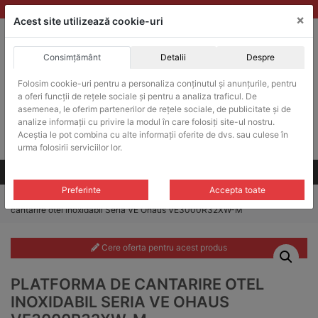
Skip
vanzari@balante-ohaus.ro
|
Infinitrade Romania
×
to
Acest site utilizează cookie-uri
content
Consimțământ
Detalii
Despre
ACHIZITII PUBLICE
Produsele pot fi achizitionate si in sistemul SEAP / SICAP
Folosim cookie-uri pentru a personaliza conținutul și anunțurile, pentru
a oferi funcții de rețele sociale și pentru a analiza traficul. De
Products
search
CAUTARE
asemenea, le oferim partenerilor de rețele sociale, de publicitate și de
analize informații cu privire la modul în care folosiți site-ul nostru.
Aceștia le pot combina cu alte informații oferite de dvs. sau culese în
Cere-ne oferta!
urma folosirii serviciilor lor.
Toate produsele
CONTACT
Preferinte
Accepta toate
Home
/
Platforme cantarire
/
Platforme cantarire VE
/ Platforma de
cantarire otel inoxidabil Seria VE Ohaus VE3000R32XW-M
Cere oferta pentru acest produs
PLATFORMA DE CANTARIRE OTEL
INOXIDABIL SERIA VE OHAUS