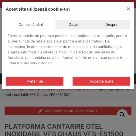
Skip
vanzari@balante-ohaus.ro
|
Infinitrade Romania
×
to
Acest site utilizează cookie-uri
content
Consimțământ
Detalii
Despre
ACHIZITII PUBLICE
Folosim cookie-uri pentru a personaliza conținutul și anunțurile, pentru
Produsele pot fi achizitionate si in sistemul SEAP / SICAP
a oferi funcții de rețele sociale și pentru a analiza traficul. De
Products
asemenea, le oferim partenerilor de rețele sociale, de publicitate și de
search
CAUTARE
analize informații cu privire la modul în care folosiți site-ul nostru.
Aceștia le pot combina cu alte informații oferite de dvs. sau culese în
urma folosirii serviciilor lor.
Cere-ne oferta!
Toate produsele
CONTACT
Preferinte
Accepta toate
Home
/
Platforme cantarire
/
Platforme cantarire VFS
/ Platforma cantarire
otel inoxidabil VFS Ohaus VFS-ES1500
Cere oferta pentru acest produs
PLATFORMA CANTARIRE OTEL
INOXIDABIL VFS OHAUS VFS-ES1500