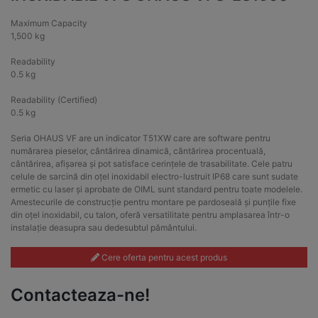
Maximum Capacity
1,500 kg
Readability
0.5 kg
Readability (Certified)
0.5 kg
Seria OHAUS VF are un indicator T51XW care are software pentru
numărarea pieselor, cântărirea dinamică, cântărirea procentuală,
cântărirea, afișarea și pot satisface cerințele de trasabilitate. Cele patru
celule de sarcină din oțel inoxidabil electro-lustruit IP68 care sunt sudate
ermetic cu laser și aprobate de OIML sunt standard pentru toate modelele.
Amestecurile de construcție pentru montare pe pardoseală și punțile fixe
din oțel inoxidabil, cu talon, oferă versatilitate pentru amplasarea într-o
instalație deasupra sau dedesubtul pământului.
Cere oferta pentru acest produs
Contacteaza-ne!