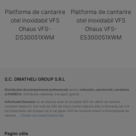
Platforma de cantarire
Platforma de cantarire
otel inoxidabil VFS
otel inoxidabil VFS
Ohaus VFS-
Ohaus VFS-
DS30051XWM
ES300051XWM
S.C. DRIATHELI GROUP S.R.L
Distribuitor de echipamente profesionale
pentru
industrie, constructii, curatenie
si HORECA
. Distributie nationala, transport gratuit.
Infinitrade Romania
nu se rezuma doar la cei peste 500 de clienti de renume,
constant deserviti, mai mult de 250 de marci comercializate atat in Romania cat si in
tari importante din Europa cat si cei peste 300 de furnizori interni si internationali de
renume …
Citeste mai multe Despre Noi
Pagini utile