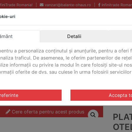
InfiniTrade Romania!
|
vanzari@balante-ohaus.ro
|
Infinitrade Roman
okie-uri
Echipamente profesionale
Livrare rapida.
pentru laborator.
Oriunde in Romania.
ământ
Detalii
Garantie Internationala.
entru a personaliza conținutul și anunțurile, pentru a oferi f
analiza traficul. De asemenea, le oferim partenerilor de rețel
lize informații cu privire la modul în care folosiți site-ul no
mații oferite de dvs. sau culese în urma folosirii serviciilor 
CONTACT
tarire VFS
/ Platforma cantarire otel inoxidabil VFS Ohaus
referinte
Accepta t
Cere oferta pentru acest produs
PLA
OTEL