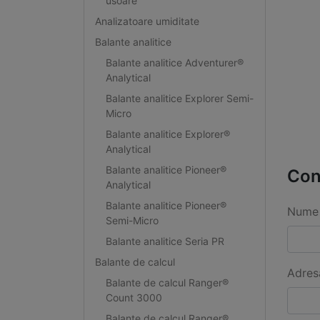
usoare
Analizatoare umiditate
Balante analitice
Balante analitice Adventurer®
Analytical
Balante analitice Explorer Semi-
Micro
Balante analitice Explorer®
Analytical
Balante analitice Pioneer®
Con
Analytical
Balante analitice Pioneer®
Nume 
Semi-Micro
Balante analitice Seria PR
Balante de calcul
Adres
Balante de calcul Ranger®
Count 3000
Balante de calcul Ranger®