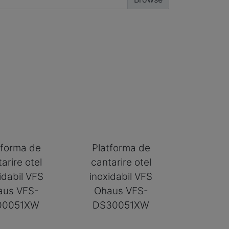
tforma de
Platforma de
arire otel
cantarire otel
idabil VFS
inoxidabil VFS
aus VFS-
Ohaus VFS-
00051XW
DS30051XW