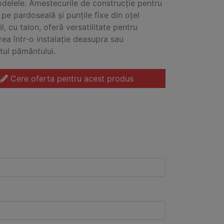
delele. Amestecurile de construcție pentru
pe pardoseală și punțile fixe din oțel
l, cu talon, oferă versatilitate pentru
ea într-o instalație deasupra sau
ul pământului.
Cere oferta pentru acest produs