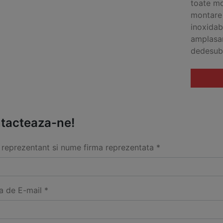
toate mo
montare 
inoxidabi
amplasar
dedesubt
tacteaza-ne!
reprezentant si nume firma reprezentata *
a de E-mail *