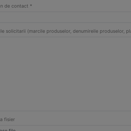
on de contact *
ile solicitarii (marcile produselor, denumireile produselor, pl
a fisier
se file