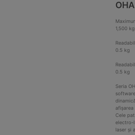
OHA
Maximum
1,500 kg
Readabil
0.5 kg
Readabil
0.5 kg
Seria OH
software
dinamică
afișarea 
Cele pat
electro-
laser și