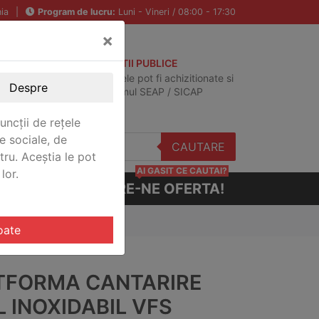
ia
|
Program de lucru:
Luni - Vineri / 08:00 - 17:30
×
ACHIZITII PUBLICE
Produsele pot fi achizitionate si
Despre
in sistemul SEAP / SICAP
uncții de rețele
e sociale, de
CAUTARE
stru. Aceștia le pot
AI GASIT CE CAUTAI?
lor.
CERE-NE OFERTA!
 VFS-DS1500
oate
TFORMA CANTARIRE
 INOXIDABIL VFS