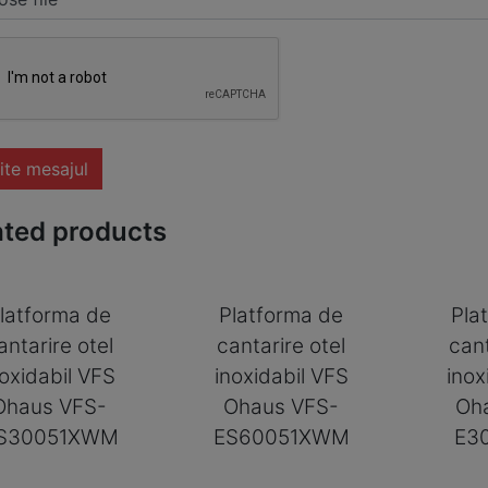
ite mesajul
ated products
latforma de
Platforma de
Pla
antarire otel
cantarire otel
cant
noxidabil VFS
inoxidabil VFS
inox
Ohaus VFS-
Ohaus VFS-
Oh
S30051XWM
ES60051XWM
E3