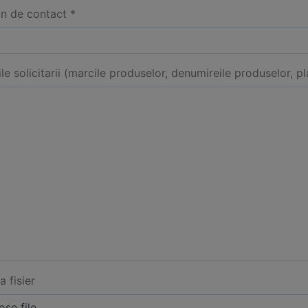
on de contact *
ile solicitarii (marcile produselor, denumireile produselor, pl
a fisier
se file