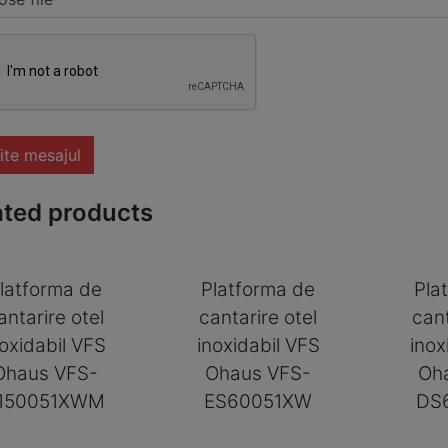
ite mesajul
ated products
latforma de
Platforma de
Pla
antarire otel
cantarire otel
cant
noxidabil VFS
inoxidabil VFS
inox
Ohaus VFS-
Ohaus VFS-
Oh
150051XWM
ES60051XW
DS