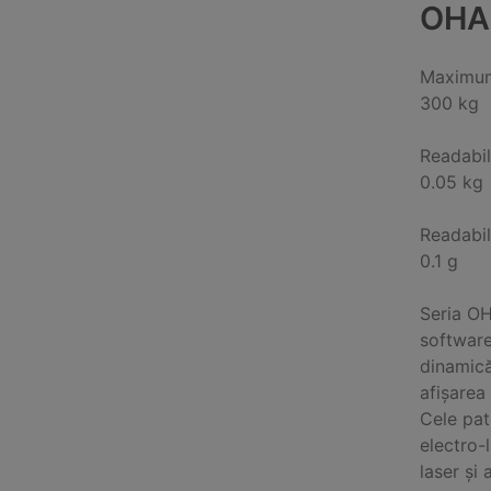
OHA
Maximum
300 kg
Readabil
0.05 kg
Readabil
0.1 g
Seria OH
software
dinamică
afișarea 
Cele pat
electro-
laser și