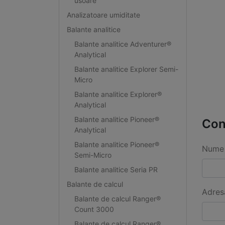
usoare
Analizatoare umiditate
Balante analitice
Balante analitice Adventurer®
Analytical
Balante analitice Explorer Semi-
Micro
Balante analitice Explorer®
Analytical
Balante analitice Pioneer®
Con
Analytical
Balante analitice Pioneer®
Nume 
Semi-Micro
Balante analitice Seria PR
Balante de calcul
Adres
Balante de calcul Ranger®
Count 3000
Balante de calcul Ranger®