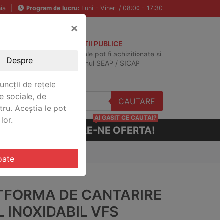
ia
|
Program de lucru:
Luni - Vineri / 08:00 - 17:30
×
ACHIZITII PUBLICE
Produsele pot fi achizitionate si
Despre
in sistemul SEAP / SICAP
uncții de rețele
e sociale, de
CAUTARE
stru. Aceștia le pot
AI GASIT CE CAUTAI?
lor.
CERE-NE OFERTA!
haus VFS-DS30051XW
oate
TFORMA DE CANTARIRE
 INOXIDABIL VFS