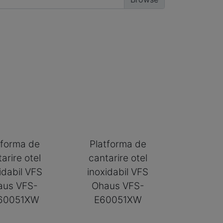
tforma de
Platforma de
arire otel
cantarire otel
idabil VFS
inoxidabil VFS
aus VFS-
Ohaus VFS-
60051XW
E60051XW