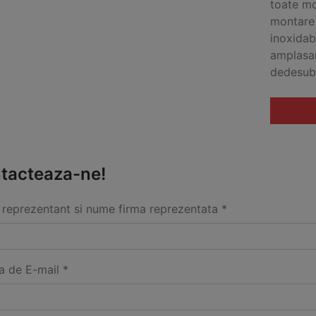
toate mo
montare 
inoxidabi
amplasar
dedesubt
tacteaza-ne!
reprezentant si nume firma reprezentata *
a de E-mail *