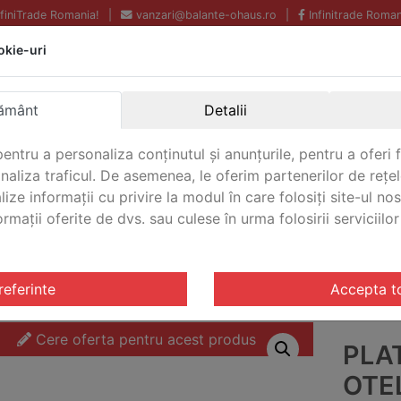
InfiniTrade Romania!
|
vanzari@balante-ohaus.ro
|
Infinitrade Roman
okie-uri
Echipamente profesionale
Livrare rapida.
pentru laborator.
Oriunde in Romania.
ământ
Detalii
Garantie Internationala.
entru a personaliza conținutul și anunțurile, pentru a oferi f
analiza traficul. De asemenea, le oferim partenerilor de rețel
lize informații cu privire la modul în care folosiți site-ul no
mații oferite de dvs. sau culese în urma folosirii serviciilor 
CONTACT
tarire VFS
/ Platforma de cantarire otel inoxidabil VFS O
referinte
Accepta t
Cere oferta pentru acest produs
PLA
OTEL