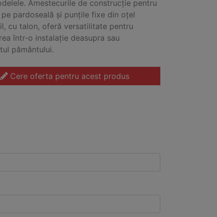
delele. Amestecurile de construcție pentru
pe pardoseală și punțile fixe din oțel
l, cu talon, oferă versatilitate pentru
ea într-o instalație deasupra sau
ul pământului.
Cere oferta pentru acest produs