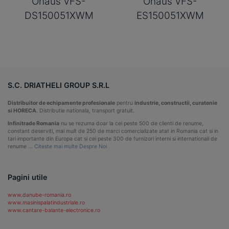
Ohaus VFS-
Ohaus VFS-
DS150051XWM
ES150051XWM
S.C. DRIATHELI GROUP S.R.L
Distribuitor de echipamente profesionale
pentru
industrie, constructii, curatenie
si HORECA
. Distributie nationala, transport gratuit.
Infinitrade Romania
nu se rezuma doar la cei peste 500 de clienti de renume,
constant deserviti, mai mult de 250 de marci comercializate atat in Romania cat si in
tari importante din Europa cat si cei peste 300 de furnizori interni si internationali de
renume …
Citeste mai multe Despre Noi
Pagini utile
www.danube-romania.ro
www.masinispalatindustriale.ro
www.cantare-balante-electronice.ro