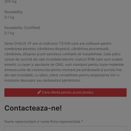
300 kg
Readability
0.1 kg
Readability (Certified)
0.1 kg
Seria OHAUS VF are un indicator T51XW care are software pentru
numărarea pieselor, cântărirea dinamică, cântărirea procentuală,
cântărirea, afișarea și pot satisface cerințele de trasabilitate. Cele patru
celule de sarcină din oțel inoxidabil electro-lustruit IP68 care sunt sudate
ermetic cu laser și aprobate de OIML sunt standard pentru toate modelele.
Amestecurile de construcție pentru montare pe pardoseală și punțile fixe
din oțel inoxidabil, cu talon, oferă versatilitate pentru amplasarea într-o
instalație deasupra sau dedesubtul pământului.
Cere oferta pentru acest produs
Contacteaza-ne!
Nume reprezentant si nume firma reprezentata *