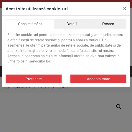
Skip
vanzari@balante-ohaus.ro
|
Infinitrade Romania
×
to
Acest site utilizează cookie-uri
content
Consimțământ
Detalii
Despre
ACHIZITII PUBLICE
Produsele pot fi achizitionate si in sistemul SEAP / SICAP
Folosim cookie-uri pentru a personaliza conținutul și anunțurile, pentru
a oferi funcții de rețele sociale și pentru a analiza traficul. De
Products
search
CAUTARE
asemenea, le oferim partenerilor de rețele sociale, de publicitate și de
analize informații cu privire la modul în care folosiți site-ul nostru.
Aceștia le pot combina cu alte informații oferite de dvs. sau culese în
Cere-ne oferta!
urma folosirii serviciilor lor.
Toate produsele
CONTACT
Preferinte
Accepta toate
Home
/
Platforme cantarire
/
Platforme cantarire VFS
/ Platforma cantarire
otel inoxidabil VFS Ohaus VFS-CS300