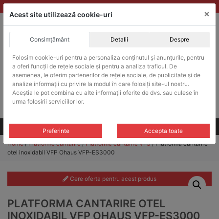
Skip
vanzari@balante-ohaus.ro
|
Infinitrade Romania
×
to
Acest site utilizează cookie-uri
content
Consimțământ
Detalii
Despre
ACHIZITII PUBLICE
Folosim cookie-uri pentru a personaliza conținutul și anunțurile, pentru
Produsele pot fi achizitionate si in sistemul SEAP / SICAP
a oferi funcții de rețele sociale și pentru a analiza traficul. De
Products
asemenea, le oferim partenerilor de rețele sociale, de publicitate și de
search
CAUTARE
analize informații cu privire la modul în care folosiți site-ul nostru.
Aceștia le pot combina cu alte informații oferite de dvs. sau culese în
urma folosirii serviciilor lor.
Cere-ne oferta!
Toate produsele
CONTACT
Preferinte
Accepta toate
Home
/
Platforme cantarire
/
Platforme cantarire VFS
/ Platforma cantarire
otel inoxidabil VFP Ohaus VFP-ES3000
Cere oferta pentru acest produs
PLATFORMA CANTARIRE OTEL
INOXIDABIL VFP OHAUS VFP-ES3000