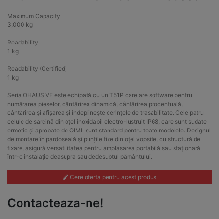
Maximum Capacity
3,000 kg
Readability
1 kg
Readability (Certified)
1 kg
Seria OHAUS VF este echipată cu un T51P care are software pentru
numărarea pieselor, cântărirea dinamică, cântărirea procentuală,
cântărirea și afișarea și îndeplinește cerințele de trasabilitate. Cele patru
celule de sarcină din oțel inoxidabil electro-lustruit IP68, care sunt sudate
ermetic și aprobate de OIML sunt standard pentru toate modelele. Designul
de montare în pardoseală și punțile fixe din oțel vopsite, cu structură de
fixare, asigură versatilitatea pentru amplasarea portabilă sau staționară
într-o instalație deasupra sau dedesubtul pământului.
Cere oferta pentru acest produs
Contacteaza-ne!