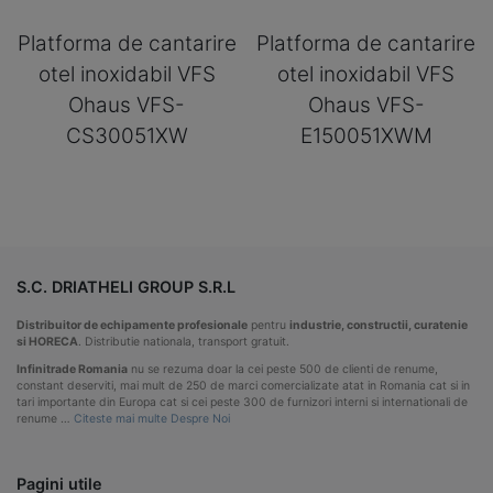
Platforma de cantarire
Platforma de cantarire
otel inoxidabil VFS
otel inoxidabil VFS
Ohaus VFS-
Ohaus VFS-
CS30051XW
E150051XWM
S.C. DRIATHELI GROUP S.R.L
Distribuitor de echipamente profesionale
pentru
industrie, constructii, curatenie
si HORECA
. Distributie nationala, transport gratuit.
Infinitrade Romania
nu se rezuma doar la cei peste 500 de clienti de renume,
constant deserviti, mai mult de 250 de marci comercializate atat in Romania cat si in
tari importante din Europa cat si cei peste 300 de furnizori interni si internationali de
renume …
Citeste mai multe Despre Noi
Pagini utile