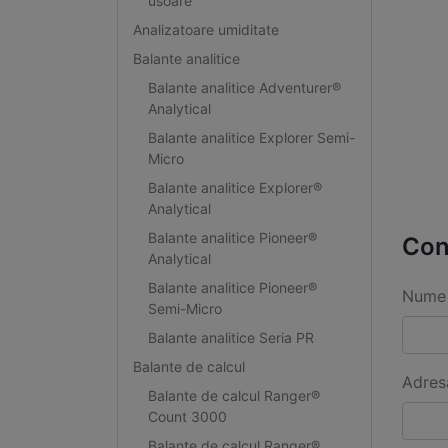
usoare
Analizatoare umiditate
Balante analitice
Balante analitice Adventurer®
Analytical
Balante analitice Explorer Semi-
Micro
Balante analitice Explorer®
Analytical
Balante analitice Pioneer®
Con
Analytical
Balante analitice Pioneer®
Nume 
Semi-Micro
Balante analitice Seria PR
Balante de calcul
Adres
Balante de calcul Ranger®
Count 3000
Balante de calcul Ranger®