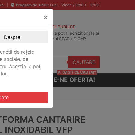
ia
|
Program de lucru:
Luni - Vineri / 08:00 - 17:30
×
ACHIZITII PUBLICE
Produsele pot fi achizitionate si
Despre
in sistemul SEAP / SICAP
uncții de rețele
e sociale, de
CAUTARE
stru. Aceștia le pot
AI GASIT CE CAUTAI?
lor.
CERE-NE OFERTA!
 VFP-CS600
oate
TFORMA CANTARIRE
 INOXIDABIL VFP