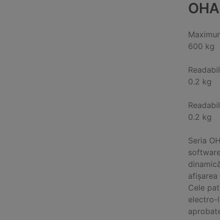
OHA
Maximum
600 kg
Readabil
0.2 kg
Readabil
0.2 kg
Seria OH
software
dinamică
afișarea 
Cele pat
electro-
aprobate