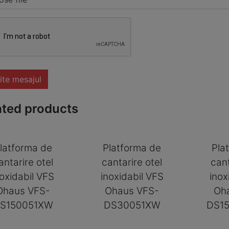
ite mesajul
ated products
latforma de
Platforma de
Pla
antarire otel
cantarire otel
cant
noxidabil VFS
inoxidabil VFS
inox
Ohaus VFS-
Ohaus VFS-
Oh
S150051XW
DS30051XW
DS1