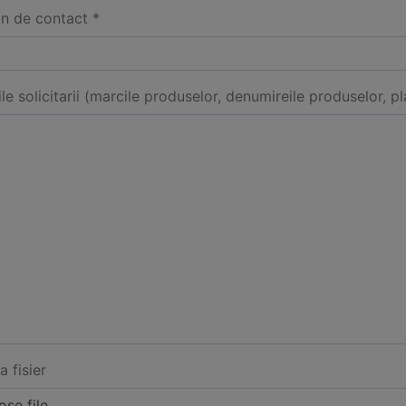
on de contact *
ile solicitarii (marcile produselor, denumireile produselor, pl
a fisier
se file