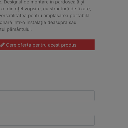
. Designul de montare în pardoseală și
ixe din oțel vopsite, cu structură de fixare,
versatilitatea pentru amplasarea portabilă
ionară într-o instalație deasupra sau
ul pământului.
Cere oferta pentru acest produs