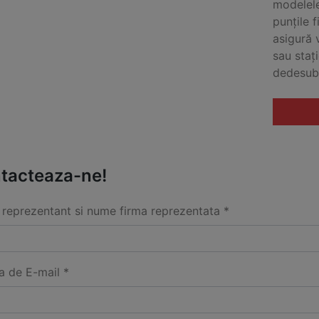
modelele
punțile f
asigură 
sau staț
dedesubt
tacteaza-ne!
reprezentant si nume firma reprezentata *
a de E-mail *