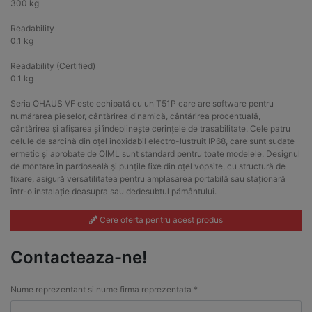
300 kg
Readability
0.1 kg
Readability (Certified)
0.1 kg
Seria OHAUS VF este echipată cu un T51P care are software pentru
numărarea pieselor, cântărirea dinamică, cântărirea procentuală,
cântărirea și afișarea și îndeplinește cerințele de trasabilitate. Cele patru
celule de sarcină din oțel inoxidabil electro-lustruit IP68, care sunt sudate
ermetic și aprobate de OIML sunt standard pentru toate modelele. Designul
de montare în pardoseală și punțile fixe din oțel vopsite, cu structură de
fixare, asigură versatilitatea pentru amplasarea portabilă sau staționară
într-o instalație deasupra sau dedesubtul pământului.
Cere oferta pentru acest produs
Contacteaza-ne!
Nume reprezentant si nume firma reprezentata *