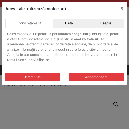
Skip
vanzari@balante-ohaus.ro
|
Infinitrade Romania
×
to
Acest site utilizează cookie-uri
content
Consimțământ
Detalii
Despre
ACHIZITII PUBLICE
Produsele pot fi achizitionate si in sistemul SEAP / SICAP
Folosim cookie-uri pentru a personaliza conținutul și anunțurile, pentru
a oferi funcții de rețele sociale și pentru a analiza traficul. De
Products
search
CAUTARE
asemenea, le oferim partenerilor de rețele sociale, de publicitate și de
analize informații cu privire la modul în care folosiți site-ul nostru.
Aceștia le pot combina cu alte informații oferite de dvs. sau culese în
Cere-ne oferta!
urma folosirii serviciilor lor.
Toate produsele
CONTACT
Preferinte
Accepta toate
Home
/
Platforme cantarire
/
Platforme cantarire VFS
/ Platforma cantarire
otel inoxidabil VFP Ohaus VFP-CS300