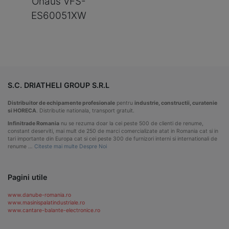
Ohaus VFS-
ES60051XW
S.C. DRIATHELI GROUP S.R.L
Distribuitor de echipamente profesionale
pentru
industrie, constructii, curatenie
si HORECA
. Distributie nationala, transport gratuit.
Infinitrade Romania
nu se rezuma doar la cei peste 500 de clienti de renume,
constant deserviti, mai mult de 250 de marci comercializate atat in Romania cat si in
tari importante din Europa cat si cei peste 300 de furnizori interni si internationali de
renume …
Citeste mai multe Despre Noi
Pagini utile
www.danube-romania.ro
www.masinispalatindustriale.ro
www.cantare-balante-electronice.ro