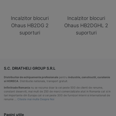
Incalzitor blocuri
Incalzitor blocuri
Ohaus HB2DG 2
Ohaus HB2DGHL 2
suporturi
suporturi
S.C. DRIATHELI GROUP S.R.L
Distribuitor de echipamente profesionale
pentru
industrie, constructii, curatenie
si HORECA
. Distributie nationala, transport gratuit.
Infinitrade Romania
nu se rezuma doar la cei peste 500 de clienti de renume,
constant deserviti, mai mult de 250 de marci comercializate atat in Romania cat si in
tari importante din Europa cat si cei peste 300 de furnizori interni si internationali de
renume …
Citeste mai multe Despre Noi
Pagini utile