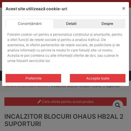
Skip
vanzari@balante-ohaus.ro
|
Infinitrade Romania
×
to
Acest site utilizează cookie-uri
content
Consimțământ
Detalii
Despre
ACHIZITII PUBLICE
Folosim cookie-uri pentru a personaliza conținutul și anunțurile, pentru
Produsele pot fi achizitionate si in sistemul SEAP / SICAP
a oferi funcții de rețele sociale și pentru a analiza traficul. De
Products
asemenea, le oferim partenerilor de rețele sociale, de publicitate și de
search
CAUTARE
analize informații cu privire la modul în care folosiți site-ul nostru.
Aceștia le pot combina cu alte informații oferite de dvs. sau culese în
urma folosirii serviciilor lor.
Cere-ne oferta!
Toate produsele
CONTACT
Preferinte
Accepta toate
Home
/
Incalzitoare blocuri
/ Incalzitor blocuri Ohaus HB2AL 2 suporturi
Cere oferta pentru acest produs
INCALZITOR BLOCURI OHAUS HB2AL 2
SUPORTURI