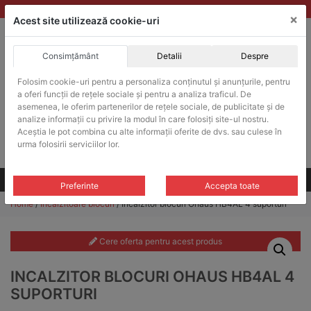
Skip
vanzari@balante-ohaus.ro
|
Infinitrade Romania
×
to
Acest site utilizează cookie-uri
content
Consimțământ
Detalii
Despre
ACHIZITII PUBLICE
Folosim cookie-uri pentru a personaliza conținutul și anunțurile, pentru
Produsele pot fi achizitionate si in sistemul SEAP / SICAP
a oferi funcții de rețele sociale și pentru a analiza traficul. De
Products
asemenea, le oferim partenerilor de rețele sociale, de publicitate și de
search
CAUTARE
analize informații cu privire la modul în care folosiți site-ul nostru.
Aceștia le pot combina cu alte informații oferite de dvs. sau culese în
urma folosirii serviciilor lor.
Cere-ne oferta!
Toate produsele
CONTACT
Preferinte
Accepta toate
Home
/
Incalzitoare blocuri
/ Incalzitor blocuri Ohaus HB4AL 4 suporturi
Cere oferta pentru acest produs
INCALZITOR BLOCURI OHAUS HB4AL 4
SUPORTURI