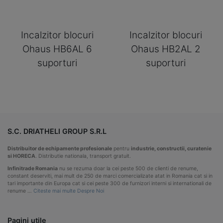
Incalzitor blocuri
Incalzitor blocuri
Ohaus HB6AL 6
Ohaus HB2AL 2
suporturi
suporturi
S.C. DRIATHELI GROUP S.R.L
Distribuitor de echipamente profesionale
pentru
industrie, constructii, curatenie
si HORECA
. Distributie nationala, transport gratuit.
Infinitrade Romania
nu se rezuma doar la cei peste 500 de clienti de renume,
constant deserviti, mai mult de 250 de marci comercializate atat in Romania cat si in
tari importante din Europa cat si cei peste 300 de furnizori interni si internationali de
renume …
Citeste mai multe Despre Noi
Pagini utile