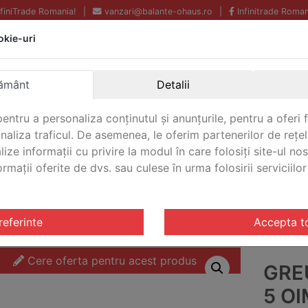
InfiniTrade Romania!
|
vanzari@balante-ohaus.ro
|
Infinitrade Roman
okie-uri
Echipamente profesionale
Livrare rapida.
pentru laborator.
Oriunde in Romania.
ământ
Detalii
Garantie Internationala.
entru a personaliza conținutul și anunțurile, pentru a oferi f
analiza traficul. De asemenea, le oferim partenerilor de rețel
lize informații cu privire la modul în care folosiți site-ul no
mații oferite de dvs. sau culese în urma folosirii serviciilor 
CONTACT
 OIML M3
/ Greutate de test Ohaus 5 OIML M3 OH
referinte
Accepta t
Cere oferta pentru acest produs
GRE
5 O