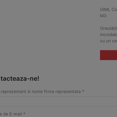
OIML Cl
M3
Greutățil
inoxidab
cu un ce
tacteaza-ne!
reprezentant si nume firma reprezentata *
a de E-mail *