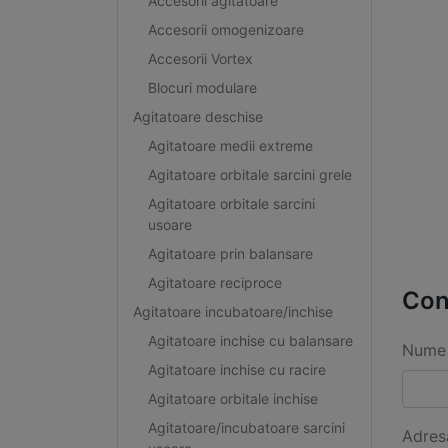
Accesorii agitatoare
Accesorii omogenizoare
Accesorii Vortex
Blocuri modulare
Agitatoare deschise
Agitatoare medii extreme
Agitatoare orbitale sarcini grele
Agitatoare orbitale sarcini
usoare
Agitatoare prin balansare
Agitatoare reciproce
Con
Agitatoare incubatoare/inchise
Agitatoare inchise cu balansare
Nume 
Agitatoare inchise cu racire
Agitatoare orbitale inchise
Agitatoare/incubatoare sarcini
Adres