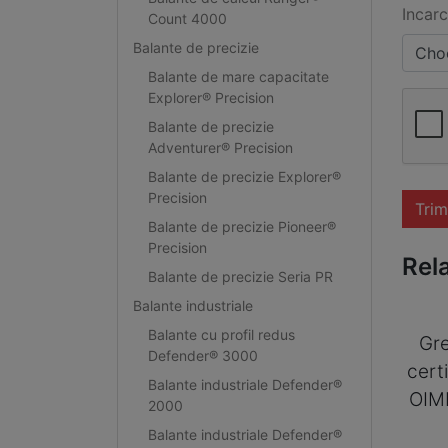
Incarc
Count 4000
Balante de precizie
Choo
Balante de mare capacitate
Explorer® Precision
Balante de precizie
Adventurer® Precision
Balante de precizie Explorer®
Precision
Trim
Balante de precizie Pioneer®
Precision
Rel
Balante de precizie Seria PR
Balante industriale
Balante cu profil redus
Gre
Defender® 3000
cert
Balante industriale Defender®
OIM
2000
Balante industriale Defender®