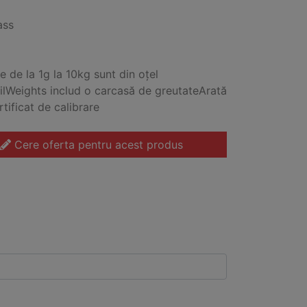
ass
e de la 1g la 10kg sunt din oțel
ilWeights includ o carcasă de greutateArată
rtificat de calibrare
Cere oferta pentru acest produs