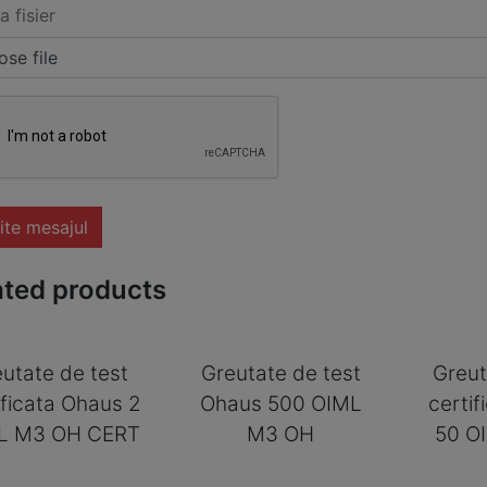
a fisier
se file
ite mesajul
ated products
utate de test
Greutate de test
Greut
ificata Ohaus 2
Ohaus 500 OIML
certi
L M3 OH CERT
M3 OH
50 O