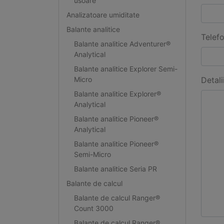
usoare
Analizatoare umiditate
Balante analitice
Telef
Balante analitice Adventurer®
Analytical
Balante analitice Explorer Semi-
Micro
Detali
Balante analitice Explorer®
Analytical
Balante analitice Pioneer®
Analytical
Balante analitice Pioneer®
Semi-Micro
Balante analitice Seria PR
Balante de calcul
Balante de calcul Ranger®
Count 3000
Balante de calcul Ranger®