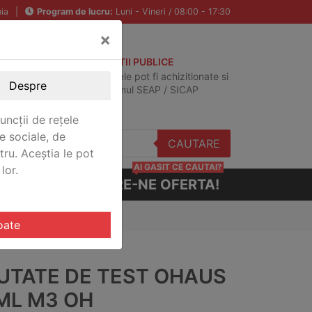
ia
|
Program de lucru:
Luni - Vineri / 08:00 - 17:30
×
ACHIZITII PUBLICE
Produsele pot fi achizitionate si
Despre
in sistemul SEAP / SICAP
uncții de rețele
e sociale, de
CAUTARE
stru. Aceștia le pot
AI GASIT CE CAUTAI?
lor.
CERE-NE OFERTA!
oate
UTATE DE TEST OHAUS
IML M3 OH