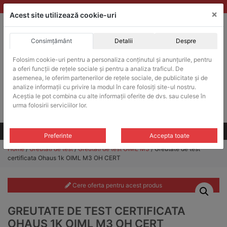
Skip
vanzari@balante-ohaus.ro
|
Infinitrade Romania
×
to
Acest site utilizează cookie-uri
content
Consimțământ
Detalii
Despre
ACHIZITII PUBLICE
Folosim cookie-uri pentru a personaliza conținutul și anunțurile, pentru
Produsele pot fi achizitionate si in sistemul SEAP / SICAP
a oferi funcții de rețele sociale și pentru a analiza traficul. De
Products
asemenea, le oferim partenerilor de rețele sociale, de publicitate și de
search
CAUTARE
analize informații cu privire la modul în care folosiți site-ul nostru.
Aceștia le pot combina cu alte informații oferite de dvs. sau culese în
urma folosirii serviciilor lor.
Cere-ne oferta!
Toate produsele
CONTACT
Preferinte
Accepta toate
Home
/
Greutati de test
/
Greutati de test OIML M3
/ Greutate de test
certificata Ohaus 1k OIML M3 OH CERT
Cere oferta pentru acest produs
GREUTATE DE TEST CERTIFICATA
OHAUS 1K OIML M3 OH CERT