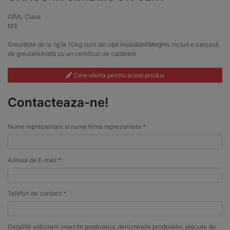
OIML Class
M3
Greutățile de la 1g la 10kg sunt din oțel inoxidabilWeights includ o carcasă
de greutateArată cu un certificat de calibrare
Cere oferta pentru acest produs
Contacteaza-ne!
Nume reprezentant si nume firma reprezentata *
Adresa de E-mail *
Telefon de contact *
Detaliile solicitarii (marcile produselor, denumireile produselor, placute de