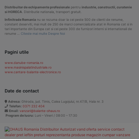
Distribuitor de echipamente profesionale
pentru
industrie, constructii, curatenie
si HORECA
. Distributie nationala, transport gratuit.
Infinitrade Romania
nu se rezuma doar la cei peste 500 de clienti de renume,
constant deserviti, mai mult de 250 de marci comercializate atat in Romania cat si in
tari importante din Europa cat si cei peste 300 de furnizori interni si internationali de
renume …
Citeste mai multe Despre Noi
Pagini utile
www.danube-romania.ro
www.masinispalatindustriale.ro
www.cantare-balante-electronice.ro
Date de contact
Adresa:
Ghiroda, jud. Timis, Calea Lugojului, nr.47/B, Hala nr. 3
Telefon:
0371 232 404
Email:
vanzari@balante-ohaus.ro
Program de lucru:
Luni – Vineri / 08:00 – 17:30