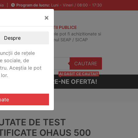
ia
|
Program de lucru:
Luni - Vineri / 08:00 - 17:30
×
ACHIZITII PUBLICE
Produsele pot fi achizitionate si
Despre
in sistemul SEAP / SICAP
uncții de rețele
e sociale, de
CAUTARE
stru. Aceștia le pot
AI GASIT CE CAUTAI?
lor.
CERE-NE OFERTA!
OH CERT
oate
UTATE DE TEST
TIFICATE OHAUS 500