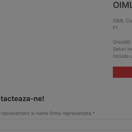
OIM
OIML Cl
F1
Greutăți
Seturi i
include 
tacteaza-ne!
reprezentant si nume firma reprezentata *