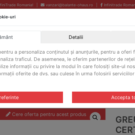
InfiniTrade Romania!
|
vanzari@balante-ohaus.ro
|
Infinitrade Roman
okie-uri
Echipamente profesionale
Livrare rapida.
pentru laborator.
Oriunde in Romania.
ământ
Detalii
Garantie Internationala.
entru a personaliza conținutul și anunțurile, pentru a oferi f
analiza traficul. De asemenea, le oferim partenerilor de rețel
lize informații cu privire la modul în care folosiți site-ul no
mații oferite de dvs. sau culese în urma folosirii serviciilor 
CONTACT
OIML F1
/ Greutate de test certificate Ohaus 500 OIML F1 
referinte
Accepta t
Cere oferta pentru acest produs
GRE
CER