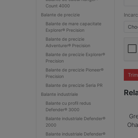
Count 4000
Incarc
Balante de precizie
Balante de mare capacitate
Choo
Explorer® Precision
Balante de precizie
Adventurer® Precision
Balante de precizie Explorer®
Precision
Balante de precizie Pioneer®
Trim
Precision
Balante de precizie Seria PR
Rel
Balante industriale
Balante cu profil redus
Defender® 3000
Gre
Balante industriale Defender®
Oha
2000
Balante industriale Defender®