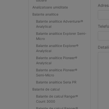
usoare
Adres
Analizatoare umiditate
Balante analitice
Balante analitice Adventurer®
Telef
Analytical
Balante analitice Explorer Semi-
Micro
Balante analitice Explorer®
Detali
Analytical
Balante analitice Pioneer®
Analytical
Balante analitice Pioneer®
Semi-Micro
Balante analitice Seria PR
Balante de calcul
Balante de calcul Ranger®
Count 3000
Balante de calcul Ranger®