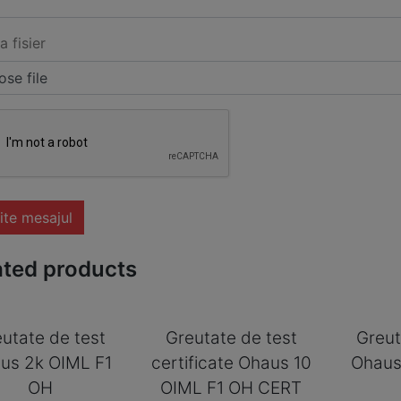
a fisier
se file
ite mesajul
ated products
utate de test
Greutate de test
Greut
us 2k OIML F1
certificate Ohaus 10
Ohaus
OH
OIML F1 OH CERT