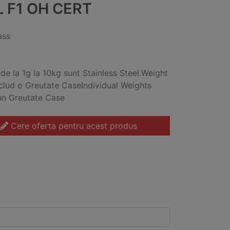
L F1 OH CERT
ass
 de la 1g la 10kg sunt Stainless Steel.Weight
nclud o Greutate CaseIndividual Weights
un Greutate Case
Cere oferta pentru acest produs