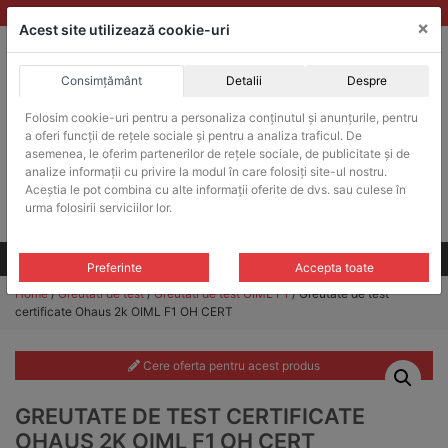
Skip
vanzari@balante-ohaus.ro
|
Infinitrade Romania
×
to
Acest site utilizează cookie-uri
content
Consimțământ
Detalii
Despre
ACHIZITII PUBLICE
Folosim cookie-uri pentru a personaliza conținutul și anunțurile, pentru
Produsele pot fi achizitionate si in sistemul SEAP / SICAP
a oferi funcții de rețele sociale și pentru a analiza traficul. De
Products
asemenea, le oferim partenerilor de rețele sociale, de publicitate și de
search
CAUTARE
analize informații cu privire la modul în care folosiți site-ul nostru.
Aceștia le pot combina cu alte informații oferite de dvs. sau culese în
urma folosirii serviciilor lor.
Cere-ne oferta!
Toate produsele
CONTACT
Preferinte
Accepta toate
Home
/
Greutati de test
/
Greutati de test OIML F1
/ Greutate de test
certificate Ohaus 2k OIML F1 OH CERT
Cere oferta pentru acest produs
GREUTATE DE TEST CERTIFICATE
OHAUS 2K OIML F1 OH CERT