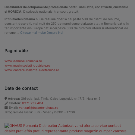
Distribuitor de echipamente profesionale
pentru
industrie, constructii, curatenie
si HORECA
. Distributie nationala, transport gratuit.
Infinitrade Romania
nu se rezuma doar la cei peste 500 de clienti de renume,
constant deserviti, mai mult de 250 de marci comercializate atat in Romania cat si in
tari importante din Europa cat si cei peste 300 de furnizori interni si internationali de
renume …
Citeste mai multe Despre Noi
Pagini utile
www.danube-romania.ro
www.masinispalatindustriale.ro
www.cantare-balante-electronice.ro
Date de contact
Adresa:
Ghiroda, jud. Timis, Calea Lugojului, nr.47/B, Hala nr. 3
Telefon:
0371 232 404
Email:
vanzari@balante-ohaus.ro
Program de lucru:
Luni – Vineri / 08:00 – 17:30