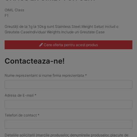
OIML Class
F1
Greutăți de la 1g la 10kg sunt Stainless Steel.Weight Seturi includ o
Greutate CaseIndividual Weights include un Greutate Case
Cere oferta pentru acest produs
Contacteaza-ne!
Nume reprezentant si nume firma reprezentata *
Adresa de E-mail *
Telefon de contact *
Detaliile solicitarii (marcile produselor, denumireile produselor, placute de