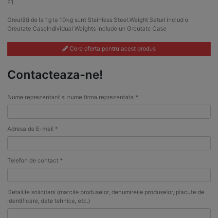
F1
Greutăți de la 1g la 10kg sunt Stainless Steel.Weight Seturi includ o
Greutate CaseIndividual Weights include un Greutate Case
Cere oferta pentru acest produs
Contacteaza-ne!
Nume reprezentant si nume firma reprezentata *
Adresa de E-mail *
Telefon de contact *
Detaliile solicitarii (marcile produselor, denumireile produselor, placute de
identificare, date tehnice, etc.)