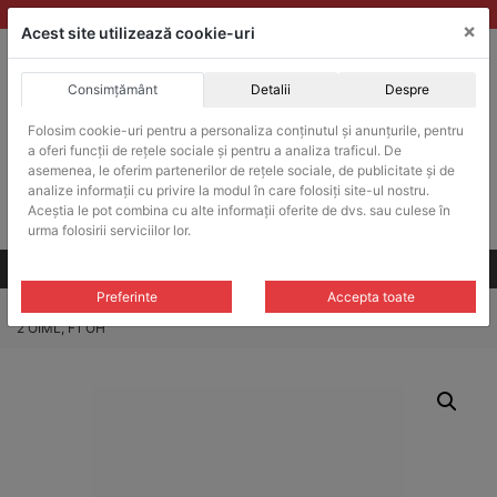
Skip
vanzari@balante-ohaus.ro
|
Infinitrade Romania
×
to
Acest site utilizează cookie-uri
content
Consimțământ
Detalii
Despre
ACHIZITII PUBLICE
Produsele pot fi achizitionate si in sistemul SEAP / SICAP
Folosim cookie-uri pentru a personaliza conținutul și anunțurile, pentru
a oferi funcții de rețele sociale și pentru a analiza traficul. De
Products
search
CAUTARE
asemenea, le oferim partenerilor de rețele sociale, de publicitate și de
analize informații cu privire la modul în care folosiți site-ul nostru.
Aceștia le pot combina cu alte informații oferite de dvs. sau culese în
Cere-ne oferta!
urma folosirii serviciilor lor.
Toate produsele
CONTACT
Preferinte
Accepta toate
Home
/
Greutati de test
/
Greutati de test OIML F1
/ Greutate de test Ohaus
2 OIML, F1 OH