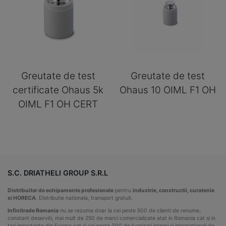
Greutate de test
Greutate de test
certificate Ohaus 5k
Ohaus 10 OIML F1 OH
OIML F1 OH CERT
S.C. DRIATHELI GROUP S.R.L
Distribuitor de echipamente profesionale
pentru
industrie, constructii, curatenie
si HORECA
. Distributie nationala, transport gratuit.
Infinitrade Romania
nu se rezuma doar la cei peste 500 de clienti de renume,
constant deserviti, mai mult de 250 de marci comercializate atat in Romania cat si in
tari importante din Europa cat si cei peste 300 de furnizori interni si internationali de