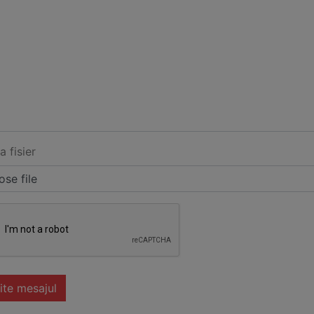
a fisier
se file
ite mesajul