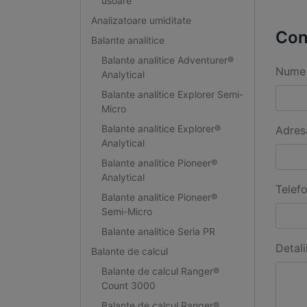
usoare
Analizatoare umiditate
Con
Balante analitice
Balante analitice Adventurer®
Nume 
Analytical
Balante analitice Explorer Semi-
Micro
Balante analitice Explorer®
Adres
Analytical
Balante analitice Pioneer®
Analytical
Telef
Balante analitice Pioneer®
Semi-Micro
Balante analitice Seria PR
Detali
Balante de calcul
Balante de calcul Ranger®
Count 3000
Balante de calcul Ranger®