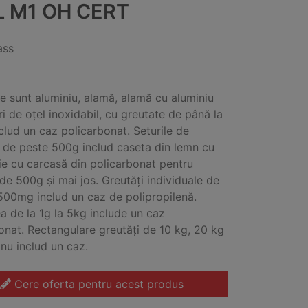
L M1 OH CERT
ass
le sunt aluminiu, alamă, alamă cu aluminiu
ri de oțel inoxidabil, cu greutate de până la
clud un caz policarbonat. Seturile de
 de peste 500g includ caseta din lemn cu
ție cu carcasă din policarbonat pentru
 de 500g și mai jos. Greutăți individuale de
500mg includ un caz de polipropilenă.
a de la 1g la 5kg include un caz
onat. Rectangulare greutăți de 10 kg, 20 kg
 nu includ un caz.
Cere oferta pentru acest produs