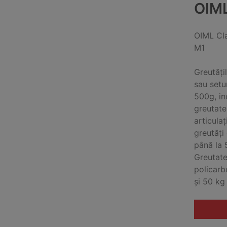
OIM
OIML Cl
M1
Greutăți
sau setu
500g, in
greutate
articula
greutăți
până la 
Greutate
policarb
și 50 kg