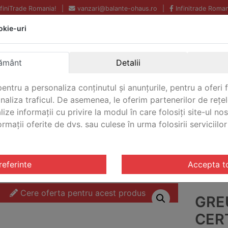
InfiniTrade Romania!
|
vanzari@balante-ohaus.ro
|
Infinitrade Roman
okie-uri
Echipamente profesionale
Livrare rapida.
pentru laborator.
Oriunde in Romania.
ământ
Detalii
Garantie Internationala.
entru a personaliza conținutul și anunțurile, pentru a oferi f
analiza traficul. De asemenea, le oferim partenerilor de rețel
lize informații cu privire la modul în care folosiți site-ul no
mații oferite de dvs. sau culese în urma folosirii serviciilor 
CONTACT
OIML M1
/ Greutate de test certificata Ohaus 5 OIML M1 O
referinte
Accepta t
Cere oferta pentru acest produs
GRE
CER