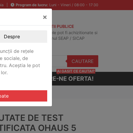
ia
|
Program de lucru:
Luni - Vineri / 08:00 - 17:30
×
ACHIZITII PUBLICE
Produsele pot fi achizitionate si
Despre
in sistemul SEAP / SICAP
uncții de rețele
e sociale, de
CAUTARE
stru. Aceștia le pot
AI GASIT CE CAUTAI?
lor.
CERE-NE OFERTA!
H CERT
oate
UTATE DE TEST
TIFICATA OHAUS 5