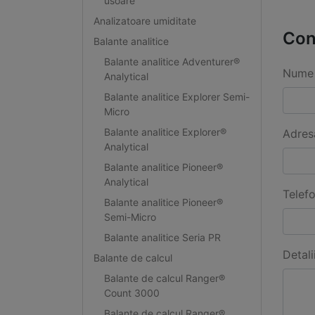
usoare
Analizatoare umiditate
Con
Balante analitice
Balante analitice Adventurer®
Nume 
Analytical
Balante analitice Explorer Semi-
Micro
Balante analitice Explorer®
Adres
Analytical
Balante analitice Pioneer®
Analytical
Telef
Balante analitice Pioneer®
Semi-Micro
Balante analitice Seria PR
Detali
Balante de calcul
Balante de calcul Ranger®
Count 3000
Balante de calcul Ranger®