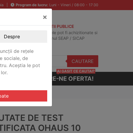
ia
|
Program de lucru:
Luni - Vineri / 08:00 - 17:30
×
ACHIZITII PUBLICE
Produsele pot fi achizitionate si
Despre
in sistemul SEAP / SICAP
uncții de rețele
e sociale, de
CAUTARE
stru. Aceștia le pot
AI GASIT CE CAUTAI?
lor.
CERE-NE OFERTA!
OH CERT
oate
UTATE DE TEST
TIFICATA OHAUS 10