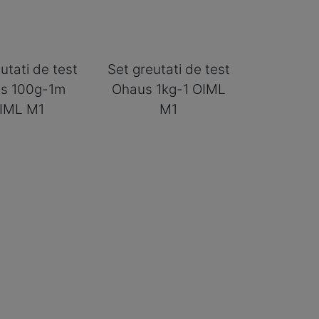
utati de test
Set greutati de test
s 100g-1m
Ohaus 1kg-1 OIML
IML M1
M1