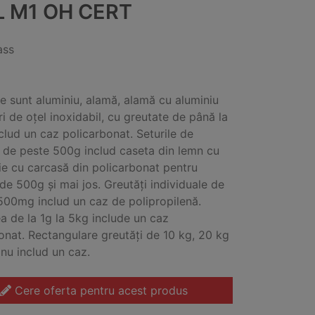
L M1 OH CERT
ass
le sunt aluminiu, alamă, alamă cu aluminiu
ri de oțel inoxidabil, cu greutate de până la
clud un caz policarbonat. Seturile de
 de peste 500g includ caseta din lemn cu
ție cu carcasă din policarbonat pentru
 de 500g și mai jos. Greutăți individuale de
500mg includ un caz de polipropilenă.
a de la 1g la 5kg include un caz
onat. Rectangulare greutăți de 10 kg, 20 kg
 nu includ un caz.
Cere oferta pentru acest produs