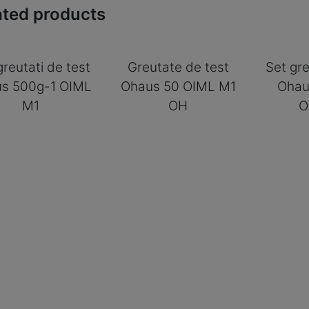
ated products
greutati de test
Greutate de test
Set gre
s 500g-1 OIML
Ohaus 50 OIML M1
Ohau
M1
OH
O