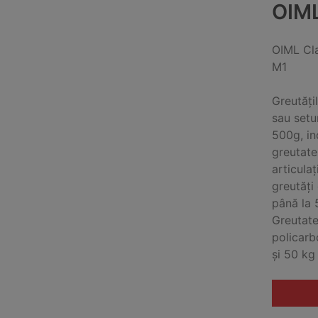
OIM
OIML Cl
M1
Greutăți
sau setu
500g, in
greutate
articula
greutăți
până la 
Greutate
policarb
și 50 kg