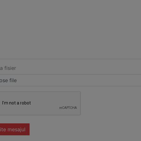
a fisier
se file
ite mesajul