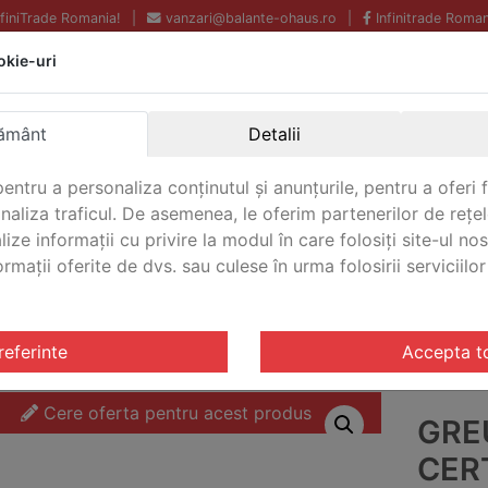
InfiniTrade Romania!
|
vanzari@balante-ohaus.ro
|
Infinitrade Roman
okie-uri
Echipamente profesionale
Livrare rapida.
pentru laborator.
Oriunde in Romania.
ământ
Detalii
Garantie Internationala.
entru a personaliza conținutul și anunțurile, pentru a oferi f
analiza traficul. De asemenea, le oferim partenerilor de rețel
lize informații cu privire la modul în care folosiți site-ul no
mații oferite de dvs. sau culese în urma folosirii serviciilor 
CONTACT
OIML M1
/ Greutate de test certificata Ohaus 10 OIML M1 
referinte
Accepta t
Cere oferta pentru acest produs
GRE
CER