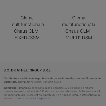
Clema
Clema
multifunctionala
multifunctionala
Ohaus CLM-
Ohaus CLM-
FIXED2SSM
MULTI2DSM
S.C. DRIATHELI GROUP S.R.L
Distribuitor de echipamente profesionale
pentru
industrie, constructii, curatenie
si HORECA
. Distributie nationala, transport gratuit.
Infinitrade Romania
nu se rezuma doar la cei peste 500 de clienti de renume,
constant deserviti, mai mult de 250 de marci comercializate atat in Romania cat si in
tari importante din Europa cat si cei peste 300 de furnizori interni si internationali de
renume …
Citeste mai multe Despre Noi