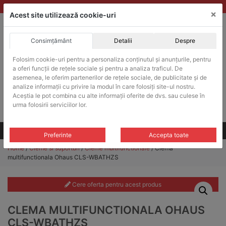
Skip
vanzari@balante-ohaus.ro
|
Infinitrade Romania
×
to
Acest site utilizează cookie-uri
content
Consimțământ
Detalii
Despre
ACHIZITII PUBLICE
Folosim cookie-uri pentru a personaliza conținutul și anunțurile, pentru
Produsele pot fi achizitionate si in sistemul SEAP / SICAP
a oferi funcții de rețele sociale și pentru a analiza traficul. De
Products
asemenea, le oferim partenerilor de rețele sociale, de publicitate și de
search
CAUTARE
analize informații cu privire la modul în care folosiți site-ul nostru.
Aceștia le pot combina cu alte informații oferite de dvs. sau culese în
urma folosirii serviciilor lor.
Cere-ne oferta!
Toate produsele
CONTACT
Preferinte
Accepta toate
Home
/
Cleme si suporturi
/
Cleme multifunctionale
/ Clema
multifunctionala Ohaus CLS-WBATHZS
Cere oferta pentru acest produs
CLEMA MULTIFUNCTIONALA OHAUS
CLS-WBATHZS