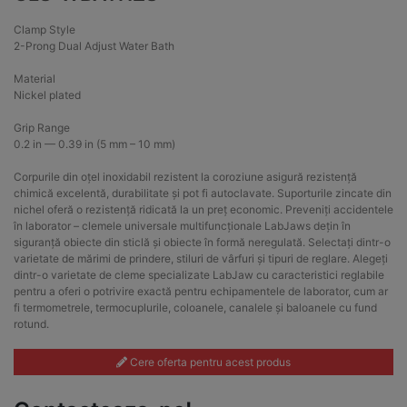
Clamp Style
2-Prong Dual Adjust Water Bath
Material
Nickel plated
Grip Range
0.2 in — 0.39 in (5 mm – 10 mm)
Corpurile din oțel inoxidabil rezistent la coroziune asigură rezistență
chimică excelentă, durabilitate și pot fi autoclavate. Suporturile zincate din
nichel oferă o rezistență ridicată la un preț economic. Preveniți accidentele
în laborator – clemele universale multifuncționale LabJaws dețin în
siguranță obiecte din sticlă și obiecte în formă neregulată. Selectați dintr-o
varietate de mărimi de prindere, stiluri de vârfuri și tipuri de reglare. Alegeți
dintr-o varietate de cleme specializate LabJaw cu caracteristici reglabile
pentru a oferi o potrivire exactă pentru echipamentele de laborator, cum ar
fi termometrele, termocuplurile, coloanele, canalele și baloanele cu fund
rotund.
Cere oferta pentru acest produs