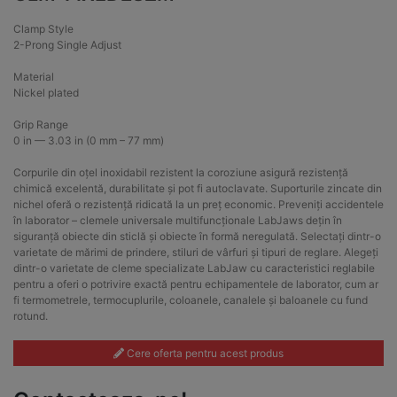
Clamp Style
2-Prong Single Adjust
Material
Nickel plated
Grip Range
0 in — 3.03 in (0 mm – 77 mm)
Corpurile din oțel inoxidabil rezistent la coroziune asigură rezistență
chimică excelentă, durabilitate și pot fi autoclavate. Suporturile zincate din
nichel oferă o rezistență ridicată la un preț economic. Preveniți accidentele
în laborator – clemele universale multifuncționale LabJaws dețin în
siguranță obiecte din sticlă și obiecte în formă neregulată. Selectați dintr-o
varietate de mărimi de prindere, stiluri de vârfuri și tipuri de reglare. Alegeți
dintr-o varietate de cleme specializate LabJaw cu caracteristici reglabile
pentru a oferi o potrivire exactă pentru echipamentele de laborator, cum ar
fi termometrele, termocuplurile, coloanele, canalele și baloanele cu fund
rotund.
Cere oferta pentru acest produs