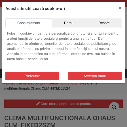
Skip
vanzari@balante-ohaus.ro
|
Infinitrade Romania
×
to
Acest site utilizează cookie-uri
content
Consimțământ
Detalii
Despre
ACHIZITII PUBLICE
Folosim cookie-uri pentru a personaliza conținutul și anunțurile, pentru
Produsele pot fi achizitionate si in sistemul SEAP / SICAP
a oferi funcții de rețele sociale și pentru a analiza traficul. De
Products
asemenea, le oferim partenerilor de rețele sociale, de publicitate și de
search
CAUTARE
analize informații cu privire la modul în care folosiți site-ul nostru.
Aceștia le pot combina cu alte informații oferite de dvs. sau culese în
urma folosirii serviciilor lor.
Cere-ne oferta!
Toate produsele
CONTACT
Preferinte
Accepta toate
Home
/
Cleme si suporturi
/
Cleme multifunctionale
/ Clema
multifunctionala Ohaus CLM-FIXED2SZM
Cere oferta pentru acest produs
CLEMA MULTIFUNCTIONALA OHAUS
CLM-FIXED2SZM