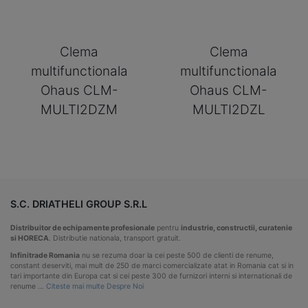
Clema
Clema
multifunctionala
multifunctionala
Ohaus CLM-
Ohaus CLM-
MULTI2DZM
MULTI2DZL
S.C. DRIATHELI GROUP S.R.L
Distribuitor de echipamente profesionale
pentru
industrie, constructii, curatenie
si HORECA
. Distributie nationala, transport gratuit.
Infinitrade Romania
nu se rezuma doar la cei peste 500 de clienti de renume,
constant deserviti, mai mult de 250 de marci comercializate atat in Romania cat si in
tari importante din Europa cat si cei peste 300 de furnizori interni si internationali de
renume …
Citeste mai multe Despre Noi