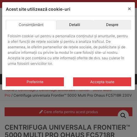
Skip
vanzari@balante-ohaus.ro
|
Infinitrade Romania
×
to
Acest site utilizează cookie-uri
content
Consimțământ
Detalii
Despre
ACHIZITII PUBLICE
Folosim cookie-uri pentru a personaliza conținutul și anunțurile, pentru
Produsele pot fi achizitionate si in sistemul SEAP / SICAP
a oferi funcții de rețele sociale și pentru a analiza traficul. De
Products
asemenea, le oferim partenerilor de rețele sociale, de publicitate și de
search
CAUTARE
analize informații cu privire la modul în care folosiți site-ul nostru.
Aceștia le pot combina cu alte informații oferite de dvs. sau culese în
urma folosirii serviciilor lor.
Cere-ne oferta!
Toate produsele
CONTACT
Preferinte
Accepta toate
Home
/
Centrifuge
/
Centrifuge universale Frontier™ 5000 Multi
Pro
/ Centrifuga universala Frontier™ 5000 Multi Pro Ohaus FC5718R 230V
Cere oferta pentru acest produs
CENTRIFUGA UNIVERSALA FRONTIER™
5000 MULTI PRO OHAUS FC5718R