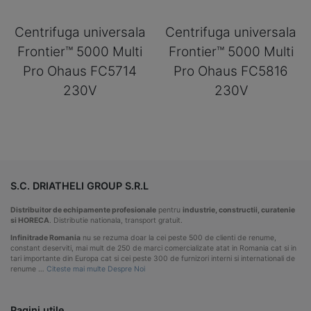
Centrifuga universala
Centrifuga universala
Frontier™ 5000 Multi
Frontier™ 5000 Multi
Pro Ohaus FC5714
Pro Ohaus FC5816
230V
230V
S.C. DRIATHELI GROUP S.R.L
Distribuitor de echipamente profesionale
pentru
industrie, constructii, curatenie
si HORECA
. Distributie nationala, transport gratuit.
Infinitrade Romania
nu se rezuma doar la cei peste 500 de clienti de renume,
constant deserviti, mai mult de 250 de marci comercializate atat in Romania cat si in
tari importante din Europa cat si cei peste 300 de furnizori interni si internationali de
renume …
Citeste mai multe Despre Noi
Pagini utile