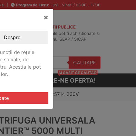
ia
|
Program de lucru:
Luni - Vineri / 08:00 - 17:30
×
ACHIZITII PUBLICE
Produsele pot fi achizitionate si
Despre
in sistemul SEAP / SICAP
uncții de rețele
e sociale, de
CAUTARE
stru. Aceștia le pot
AI GASIT CE CAUTAI?
lor.
CERE-NE OFERTA!
 5000 Multi Pro Ohaus FC5714 230V
oate
TRIFUGA UNIVERSALA
NTIER™ 5000 MULTI