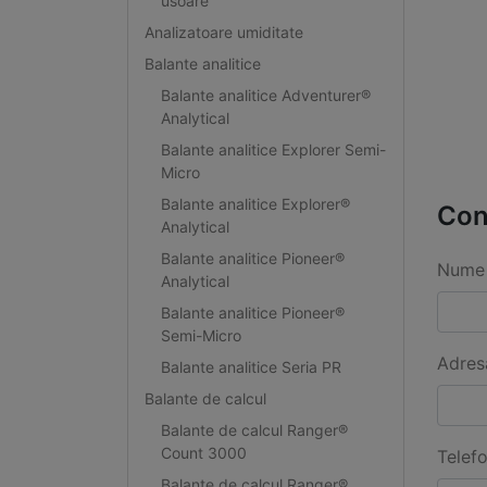
usoare
Analizatoare umiditate
Balante analitice
Balante analitice Adventurer®
Analytical
Balante analitice Explorer Semi-
Micro
Balante analitice Explorer®
Con
Analytical
Balante analitice Pioneer®
Nume 
Analytical
Balante analitice Pioneer®
Semi-Micro
Adres
Balante analitice Seria PR
Balante de calcul
Balante de calcul Ranger®
Count 3000
Telef
Balante de calcul Ranger®