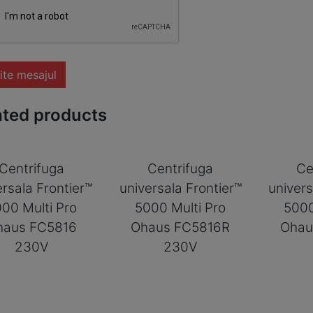
ite mesajul
ated products
Centrifuga
Centrifuga
Ce
ersala Frontier™
universala Frontier™
univers
00 Multi Pro
5000 Multi Pro
5000
haus FC5816
Ohaus FC5816R
Ohau
230V
230V