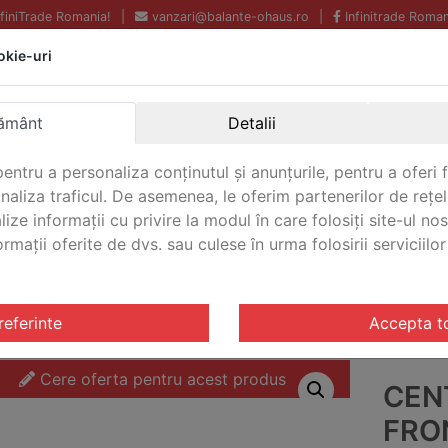
InfiniTrade Romania!
|
vanzari@balante-ohaus.ro
|
Infinitrade Roman
okie-uri
Echipamente profesionale
Livrare rapida.
pentru laborator.
Oriunde in Romania.
ământ
Detalii
Garantie Internationala.
entru a personaliza conținutul și anunțurile, pentru a oferi f
analiza traficul. De asemenea, le oferim partenerilor de rețel
lize informații cu privire la modul în care folosiți site-ul no
mații oferite de dvs. sau culese în urma folosirii serviciilor 
CONTACT
Frontier™ 5000 Multi Pro
/ Centrifuga universala Frontier™
referinte
Accepta t
Cere oferta pentru acest produs
CEN
FRO