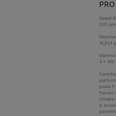
PRO
Speed R
200 rpm
Maximum 
18,624 
Maximum
4 x 100 
Centrifu
platform
poate fi
fluxului
rotoare ș
și acceso
parametri