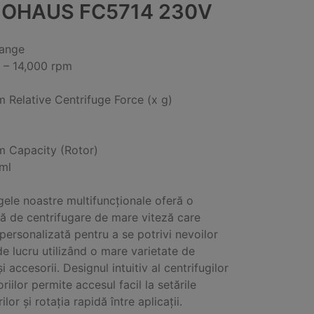
 OHAUS FC5714 230V
ange
 – 14,000 rpm
Relative Centrifuge Force (x g)
g
 Capacity (Rotor)
ml
gele noastre multifuncționale oferă o
ă de centrifugare de mare viteză care
 personalizată pentru a se potrivi nevoilor
 de lucru utilizând o mare varietate de
i accesorii. Designul intuitiv al centrifugilor
riilor permite accesul facil la setările
lor și rotația rapidă între aplicații.