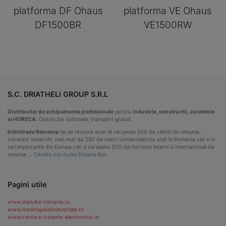
platforma DF Ohaus
platforma VE Ohaus
DF1500BR
VE1500RW
S.C. DRIATHELI GROUP S.R.L
Distribuitor de echipamente profesionale
pentru
industrie, constructii, curatenie
si HORECA
. Distributie nationala, transport gratuit.
Infinitrade Romania
nu se rezuma doar la cei peste 500 de clienti de renume,
constant deserviti, mai mult de 250 de marci comercializate atat in Romania cat si in
tari importante din Europa cat si cei peste 300 de furnizori interni si internationali de
renume …
Citeste mai multe Despre Noi
Pagini utile
www.danube-romania.ro
www.masinispalatindustriale.ro
www.cantare-balante-electronice.ro