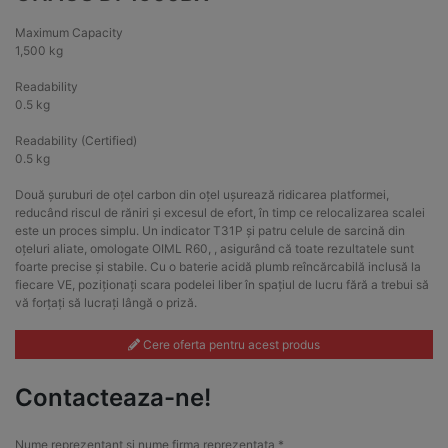
Maximum Capacity
1,500 kg
Readability
0.5 kg
Readability (Certified)
0.5 kg
Două șuruburi de oțel carbon din oțel ușurează ridicarea platformei,
reducând riscul de răniri și excesul de efort, în timp ce relocalizarea scalei
este un proces simplu. Un indicator T31P și patru celule de sarcină din
oțeluri aliate, omologate OIML R60, , asigurând că toate rezultatele sunt
foarte precise și stabile. Cu o baterie acidă plumb reîncărcabilă inclusă la
fiecare VE, poziționați scara podelei liber în spațiul de lucru fără a trebui să
vă forțați să lucrați lângă o priză.
Cere oferta pentru acest produs
Contacteaza-ne!
Nume reprezentant si nume firma reprezentata *