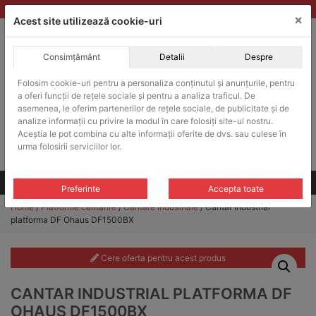
Skip
vanzari@balante-ohaus.ro
|
Infinitrade Romania
×
to
Acest site utilizează cookie-uri
content
Consimțământ
Detalii
Despre
ACHIZITII PUBLICE
Folosim cookie-uri pentru a personaliza conținutul și anunțurile, pentru
Produsele pot fi achizitionate si in sistemul SEAP / SICAP
a oferi funcții de rețele sociale și pentru a analiza traficul. De
Products
asemenea, le oferim partenerilor de rețele sociale, de publicitate și de
search
CAUTARE
analize informații cu privire la modul în care folosiți site-ul nostru.
Aceștia le pot combina cu alte informații oferite de dvs. sau culese în
urma folosirii serviciilor lor.
Cere-ne oferta!
Toate produsele
CONTACT
Preferinte
Accepta toate
Home
/
Platforme cantarire
/
Cantare industriale
/ Cantar industrial
platforma DF Ohaus DF1500BX
Cere oferta pentru acest produs
CANTAR INDUSTRIAL PLATFORMA DF
OHAUS DF1500BX